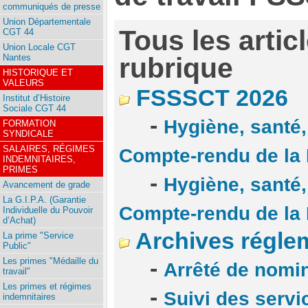
communiqués de presse
Union Départementale
Tous les artic
CGT 44
Union Locale CGT
Nantes
rubrique
HISTORIQUE ET
VALEURS
FSSSCT 2026
Institut d’Histoire
Sociale CGT 44
-
Hygiène, santé, 
FORMATION
SYNDICALE
SALAIRES, RÉGIMES
Compte-rendu de la
INDEMNITAIRES,
PRIMES
-
Hygiène, santé, 
Avancement de grade
La G.I.P.A. (Garantie
Compte-rendu de la 
Individuelle du Pouvoir
d’Achat)
Archives régle
La prime "Service
Public"
Les primes "Médaille du
-
Arrêté de nomi
travail"
Les primes et régimes
-
Suivi des serv
indemnitaires