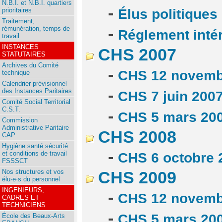
N.B.I. et N.B.I. quartiers
-
prioritaires
Élus politique
Traitement,
rémunération, temps de
-
Réglement inté
travail
INSTANCES
CHS 2007
STATUTAIRES
Archives du Comité
-
CHS 12 novemb
technique
Calendrier prévisionnel
-
des Instances Paritaires
CHS 7 juin 200
Comité Social Territorial
C.S.T.
-
CHS 5 mars 20
Commission
Administrative Paritaire
CHS 2008
CAP
Hygiène santé sécurité
-
et conditions de travail
CHS 6 octobre 
FSSSCT
Nos structures et vos
CHS 2009
élu·e·s du personnel
INGENIEURS,
-
CHS 12 novemb
CADRES ET
TECHNICIENS
-
CHS 5 mars 20
École des Beaux-Arts