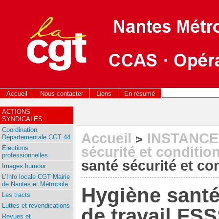
Accueil
Nous contacter
Liens
En résumé
ACTIONS
SYNDICALES
Coordination
Accueil
INSTANCE
>
Départementale CGT 44
Élections
sécurité et conditio
professionnelles
santé sécurité et co
Images humour
L’Info locale CGT Mairie
de Nantes et Métropole
Hygiène santé
Les tracts
Luttes et revendications
de travail FS
Revues et