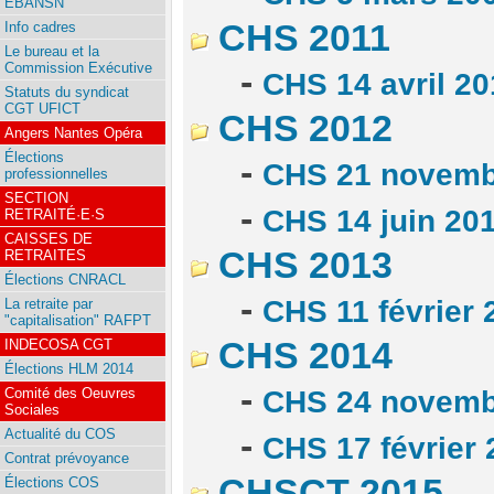
EBANSN
CHS 2011
Info cadres
Le bureau et la
Commission Exécutive
-
CHS 14 avril 20
Statuts du syndicat
CGT UFICT
CHS 2012
Angers Nantes Opéra
Élections
-
CHS 21 novemb
professionnelles
SECTION
-
CHS 14 juin 20
RETRAITÉ·E·S
CAISSES DE
CHS 2013
RETRAITES
Élections CNRACL
-
CHS 11 février 
La retraite par
"capitalisation" RAFPT
CHS 2014
INDECOSA CGT
Élections HLM 2014
-
Comité des Oeuvres
CHS 24 novemb
Sociales
Actualité du COS
-
CHS 17 février 
Contrat prévoyance
CHSCT 2015
Élections COS