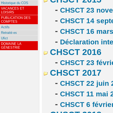
Historique du COS
-
CHSCT 23 nove
VACANCES ET
LOISIRS
-
PUBLICATION DES
CHSCT 14 sept
COMPTES
Actifs
-
CHSCT 16 mars
Retraité·es
Ufict
-
Déclaration int
DOMAINE LA
GÉNESTRIE
CHSCT 2016
-
CHSCT 23 févri
CHSCT 2017
-
CHSCT 22 juin 
-
CHSCT 11 mai 
-
CHSCT 6 févrie