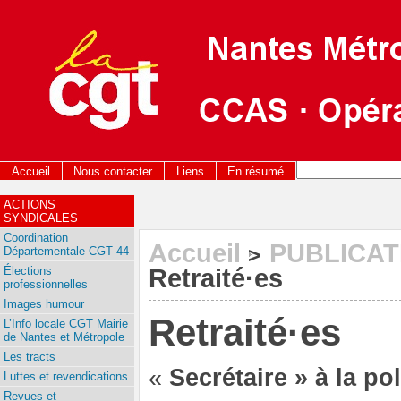
Accueil
Nous contacter
Liens
En résumé
ACTIONS
SYNDICALES
Coordination
Accueil
PUBLICAT
>
Départementale CGT 44
Élections
Retraité·es
professionnelles
Images humour
Retraité·es
L’Info locale CGT Mairie
de Nantes et Métropole
Les tracts
«
Secrétaire » à la po
Luttes et revendications
Revues et