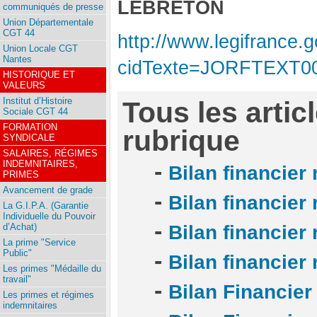
LEBRETON
communiqués de presse
Union Départementale
CGT 44
http://www.legifrance.g
Union Locale CGT
Nantes
cidTexte=JORFTEXT000
HISTORIQUE ET
VALEURS
Institut d’Histoire
Tous les artic
Sociale CGT 44
FORMATION
rubrique
SYNDICALE
SALAIRES, RÉGIMES
INDEMNITAIRES,
-
Bilan financier 
PRIMES
Avancement de grade
-
Bilan financier 
La G.I.P.A. (Garantie
Individuelle du Pouvoir
-
d’Achat)
Bilan financier 
La prime "Service
Public"
-
Bilan financier 
Les primes "Médaille du
travail"
-
Bilan Financier
Les primes et régimes
indemnitaires