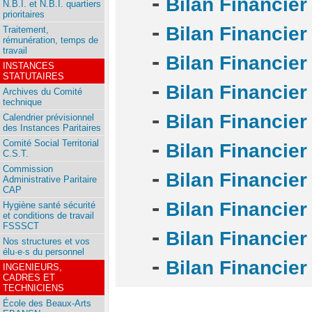
-
Bilan Financier
N.B.I. et N.B.I. quartiers
prioritaires
-
Bilan Financier
Traitement,
rémunération, temps de
travail
-
Bilan Financier
INSTANCES
STATUTAIRES
-
Bilan Financier
Archives du Comité
technique
-
Bilan Financier
Calendrier prévisionnel
des Instances Paritaires
-
Comité Social Territorial
Bilan Financier
C.S.T.
Commission
-
Bilan Financier
Administrative Paritaire
CAP
-
Bilan Financier
Hygiène santé sécurité
et conditions de travail
FSSSCT
-
Bilan Financier
Nos structures et vos
élu·e·s du personnel
-
Bilan Financier
INGENIEURS,
CADRES ET
TECHNICIENS
École des Beaux-Arts