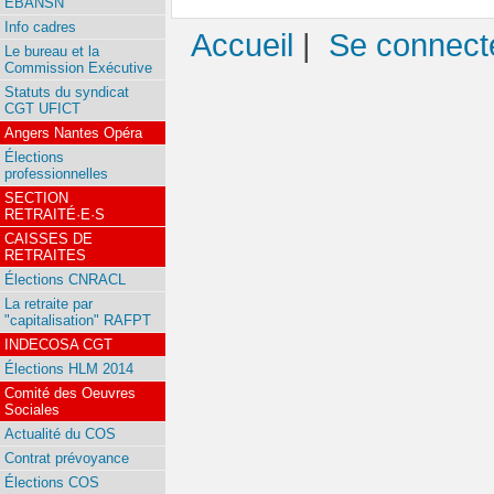
EBANSN
Info cadres
Accueil
|
Se connect
Le bureau et la
Commission Exécutive
Statuts du syndicat
CGT UFICT
Angers Nantes Opéra
Élections
professionnelles
SECTION
RETRAITÉ·E·S
CAISSES DE
RETRAITES
Élections CNRACL
La retraite par
"capitalisation" RAFPT
INDECOSA CGT
Élections HLM 2014
Comité des Oeuvres
Sociales
Actualité du COS
Contrat prévoyance
Élections COS