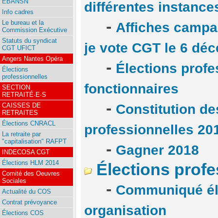
EBANSN
différentes instance
Info cadres
-
Le bureau et la
Affiches campag
Commission Exécutive
Statuts du syndicat
je vote CGT le 6 dé
CGT UFICT
Angers Nantes Opéra
-
Élections profes
Élections
professionnelles
fonctionnaires
SECTION
RETRAITÉ·E·S
-
CAISSES DE
Constitution de
RETRAITES
Élections CNRACL
professionnelles 20
La retraite par
"capitalisation" RAFPT
-
Gagner 2018
INDECOSA CGT
Élections HLM 2014
Élections profe
Comité des Oeuvres
Sociales
-
Communiqué él
Actualité du COS
Contrat prévoyance
organisation
Élections COS