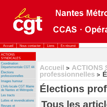
Accueil
Nous contacter
Liens
En résumé
ACTIONS
SYNDICALES
Coordination
Accueil
ACTIONS 
>
Départementale CGT 44
Élections
professionnelles
É
>
professionnelles
Images humour
Élections pro
L’Info locale CGT Mairie
de Nantes et Métropole
Les tracts
Luttes et revendications
Tous les artic
Revues et