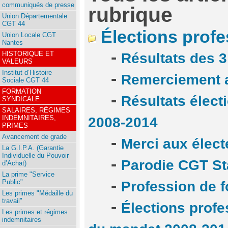
communiqués de presse
rubrique
Union Départementale
CGT 44
Élections profe
Union Locale CGT
Nantes
-
HISTORIQUE ET
Résultats des 3
VALEURS
Institut d’Histoire
-
Remerciement a
Sociale CGT 44
FORMATION
-
Résultats élect
SYNDICALE
SALAIRES, RÉGIMES
INDEMNITAIRES,
2008-2014
PRIMES
Avancement de grade
-
Merci aux élect
La G.I.P.A. (Garantie
Individuelle du Pouvoir
-
Parodie CGT St
d’Achat)
La prime "Service
-
Public"
Profession de f
Les primes "Médaille du
travail"
-
Élections profe
Les primes et régimes
indemnitaires