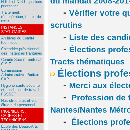
du mandat 2008-201
N.B.I. et N.B.I. quartiers
prioritaires
-
Vérifier votre q
Traitement,
rémunération, temps de
travail
scrutins
INSTANCES
STATUTAIRES
-
Liste des candi
Archives du Comité
technique
-
Élections profe
Calendrier prévisionnel
des Instances Paritaires
Tracts thématiques
Comité Social Territorial
C.S.T.
Élections profe
Commission
Administrative Paritaire
CAP
-
Merci aux élect
Hygiène santé sécurité
et conditions de travail
-
FSSSCT
Profession de f
Nos structures et vos
élu·e·s du personnel
Nantes/Nantes Métr
INGENIEURS,
CADRES ET
-
Élections profe
TECHNICIENS
École des Beaux-Arts