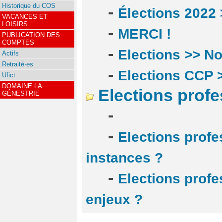
Historique du COS
-
Élections 2022
VACANCES ET
LOISIRS
-
MERCI !
PUBLICATION DES
COMPTES
-
Elections >> No
Actifs
Retraité·es
-
Elections CCP 
Ufict
DOMAINE LA
Elections profe
GÉNESTRIE
-
-
Elections profe
instances ?
-
Elections profe
enjeux ?