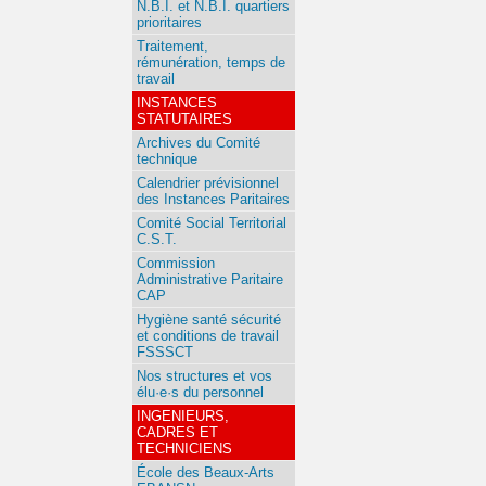
N.B.I. et N.B.I. quartiers
prioritaires
Traitement,
rémunération, temps de
travail
INSTANCES
STATUTAIRES
Archives du Comité
technique
Calendrier prévisionnel
des Instances Paritaires
Comité Social Territorial
C.S.T.
Commission
Administrative Paritaire
CAP
Hygiène santé sécurité
et conditions de travail
FSSSCT
Nos structures et vos
élu·e·s du personnel
INGENIEURS,
CADRES ET
TECHNICIENS
École des Beaux-Arts