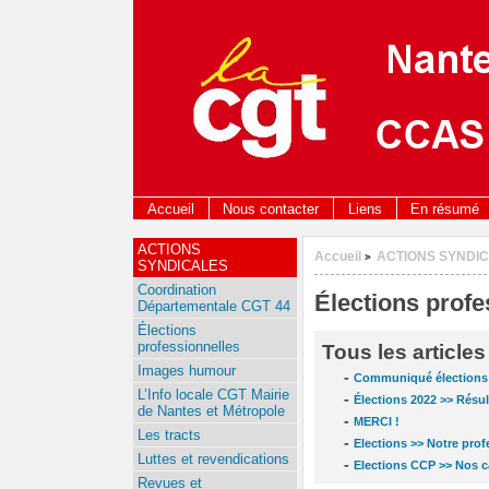
Accueil
Nous contacter
Liens
En résumé
ACTIONS
Accueil
ACTIONS SYNDI
>
SYNDICALES
Coordination
Élections profe
Départementale CGT 44
Élections
professionnelles
Tous les article
Images humour
-
Communiqué élections 
L’Info locale CGT Mairie
-
Élections 2022 >> Résu
de Nantes et Métropole
-
MERCI !
Les tracts
-
Elections >> Notre prof
Luttes et revendications
-
Elections CCP >> Nos c
Revues et