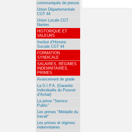
communiqués de presse
Union Départementale
CGT 44
Union Locale CGT
Nantes
HISTORIQUE ET
VALEURS
Institut d’Histoire
Sociale CGT 44
FORMATION
SYNDICALE
SALAIRES, RÉGIMES
INDEMNITAIRES,
PRIMES
Avancement de grade
La G.I.P.A. (Garantie
Individuelle du Pouvoir
d’Achat)
La prime "Service
Public"
Les primes "Médaille du
travail"
Les primes et régimes
indemnitaires