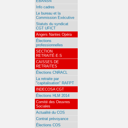
EBANSN
Info cadres
Le bureau et la
Commission Exécutive
Statuts du syndicat
CGT UFICT
Angers Nantes Opéra
Élections
professionnelles
SECTION
RETRAITÉ·E·S
CAISSES DE
RETRAITES
Élections CNRACL
La retraite par
"capitalisation" RAFPT
INDECOSA CGT
Élections HLM 2014
Comité des Oeuvres
Sociales
Actualité du COS
Contrat prévoyance
Élections COS