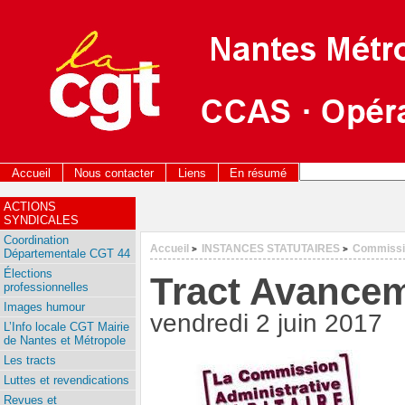
Accueil
Nous contacter
Liens
En résumé
ACTIONS
SYNDICALES
Coordination
Accueil
INSTANCES STATUTAIRES
Commissio
>
>
Départementale CGT 44
Élections
Tract Avancem
professionnelles
Images humour
vendredi 2 juin 2017
L’Info locale CGT Mairie
de Nantes et Métropole
Les tracts
Luttes et revendications
Revues et