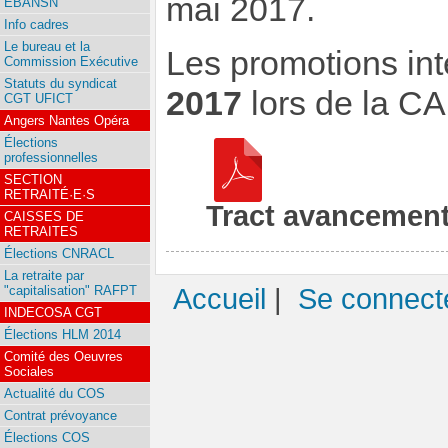
mai 2017.
EBANSN
Info cadres
Le bureau et la
Les promotions int
Commission Exécutive
Statuts du syndicat
2017
lors de la C
CGT UFICT
Angers Nantes Opéra
Élections
professionnelles
SECTION
RETRAITÉ·E·S
Tract avancement
CAISSES DE
RETRAITES
Élections CNRACL
La retraite par
"capitalisation" RAFPT
Accueil
|
Se connect
INDECOSA CGT
Élections HLM 2014
Comité des Oeuvres
Sociales
Actualité du COS
Contrat prévoyance
Élections COS