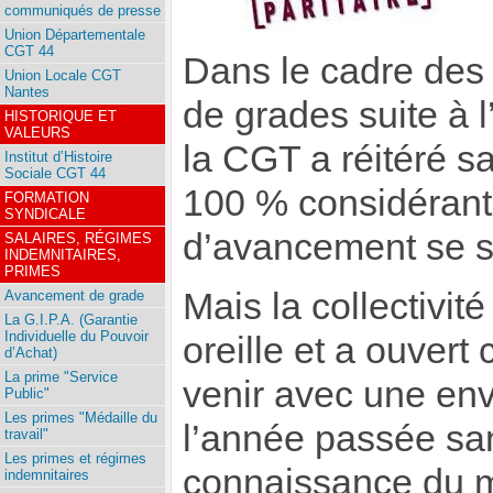
communiqués de presse
Union Départementale
CGT 44
Dans le cadre des
Union Locale CGT
Nantes
de grades suite à 
HISTORIQUE ET
VALEURS
la CGT a réitéré sa
Institut d’Histoire
Sociale CGT 44
100 % considérant 
FORMATION
SYNDICALE
d’avancement se su
SALAIRES, RÉGIMES
INDEMNITAIRES,
PRIMES
Mais la collectivit
Avancement de grade
La G.I.P.A. (Garantie
Individuelle du Pouvoir
oreille et a ouvert
d’Achat)
La prime "Service
venir avec une env
Public"
Les primes "Médaille du
l’année passée sa
travail"
Les primes et régimes
connaissance du m
indemnitaires