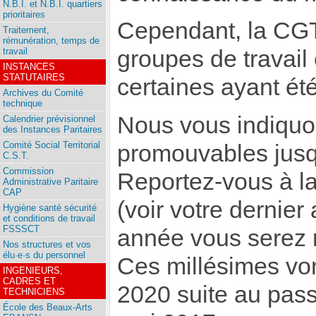
N.B.I. et N.B.I. quartiers
prioritaires
Cependant, la CGT 
Traitement,
rémunération, temps de
travail
groupes de travail 
INSTANCES
STATUTAIRES
certaines ayant été
Archives du Comité
technique
Nous vous indiquo
Calendrier prévisionnel
des Instances Paritaires
Comité Social Territorial
promouvables jusq
C.S.T.
Commission
Reportez-vous à la
Administrative Paritaire
CAP
(voir votre dernier
Hygiène santé sécurité
et conditions de travail
FSSSCT
année vous serez
Nos structures et vos
élu·e·s du personnel
Ces millésimes vo
INGENIEURS,
CADRES ET
2020 suite au pas
TECHNICIENS
École des Beaux-Arts