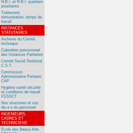
N.B.I. et N.B.I. quartiers
prioritaires
Traitement,
rémunération, temps de
travail
INSTANCES
STATUTAIRES
Archives du Comité
technique
Calendrier prévisionnel
des Instances Paritaires
Comité Social Territorial
C.S.T.
Commission
Administrative Paritaire
CAP
Hygiène santé sécurité
et conditions de travail
FSSSCT
Nos structures et vos
élu·e·s du personnel
INGENIEURS,
CADRES ET
TECHNICIENS
École des Beaux-Arts