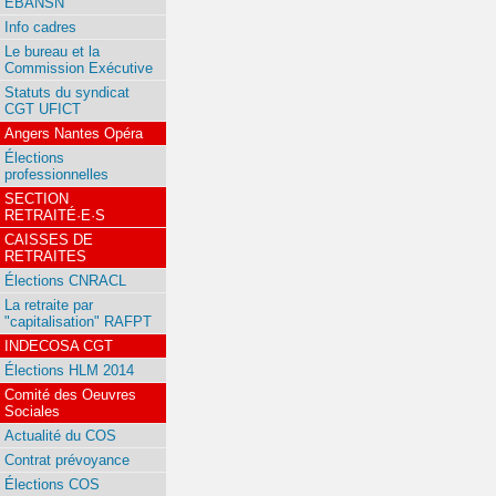
EBANSN
Info cadres
Le bureau et la
Commission Exécutive
Statuts du syndicat
CGT UFICT
Angers Nantes Opéra
Élections
professionnelles
SECTION
RETRAITÉ·E·S
CAISSES DE
RETRAITES
Élections CNRACL
La retraite par
"capitalisation" RAFPT
INDECOSA CGT
Élections HLM 2014
Comité des Oeuvres
Sociales
Actualité du COS
Contrat prévoyance
Élections COS