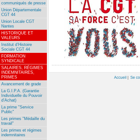
communiqués de presse
Union Départementale
CGT 44
Union Locale CGT
Nantes
HISTORIQUE ET
VALEURS
Institut d’Histoire
Sociale CGT 44
FORMATION
SYNDICALE
SALAIRES, RÉGIMES
INDEMNITAIRES,
PRIMES
Accueil
|
Se co
Avancement de grade
La G.I.P.A. (Garantie
Individuelle du Pouvoir
d’Achat)
La prime "Service
Public"
Les primes "Médaille du
travail"
Les primes et régimes
indemnitaires