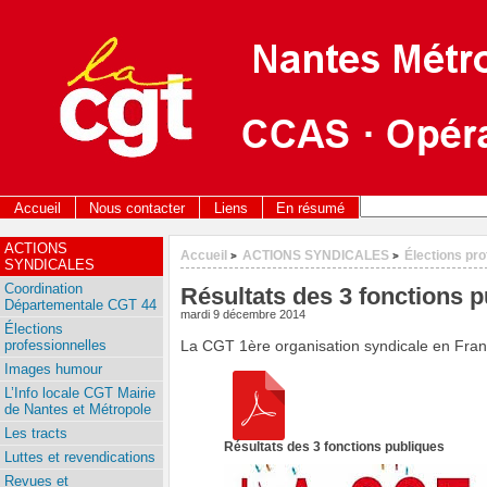
Accueil
Nous contacter
Liens
En résumé
ACTIONS
Accueil
ACTIONS SYNDICALES
Élections pro
>
>
SYNDICALES
Coordination
Résultats des 3 fonctions 
Départementale CGT 44
mardi 9 décembre 2014
Élections
professionnelles
La CGT 1ère organisation syndicale en Fran
Images humour
L’Info locale CGT Mairie
de Nantes et Métropole
Les tracts
Résultats des 3 fonctions publiques
Luttes et revendications
Revues et