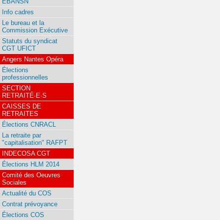
EBANSN
Info cadres
Le bureau et la
Commission Exécutive
Statuts du syndicat
CGT UFICT
Angers Nantes Opéra
Élections
professionnelles
SECTION
RETRAITÉ·E·S
CAISSES DE
RETRAITES
Élections CNRACL
La retraite par
"capitalisation" RAFPT
INDECOSA CGT
Élections HLM 2014
Comité des Oeuvres
Sociales
Actualité du COS
Contrat prévoyance
Élections COS