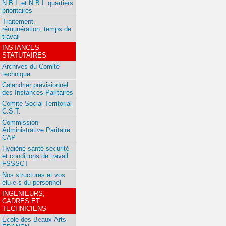
N.B.I. et N.B.I. quartiers
prioritaires
Traitement,
rémunération, temps de
travail
INSTANCES
STATUTAIRES
Archives du Comité
technique
Calendrier prévisionnel
des Instances Paritaires
Comité Social Territorial
C.S.T.
Commission
Administrative Paritaire
CAP
Hygiène santé sécurité
et conditions de travail
FSSSCT
Nos structures et vos
élu·e·s du personnel
INGENIEURS,
CADRES ET
TECHNICIENS
École des Beaux-Arts