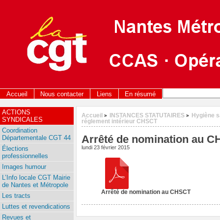
Accueil
Nous contacter
Liens
En résumé
ACTIONS
Accueil
INSTANCES STATUTAIRES
Hygiène s
>
>
SYNDICALES
réglement intérieur CHSCT
Coordination
Arrêté de nomination au 
Départementale CGT 44
lundi 23 février 2015
Élections
professionnelles
Images humour
L’Info locale CGT Mairie
de Nantes et Métropole
Arrêté de nomination au CHSCT
Les tracts
Luttes et revendications
Revues et