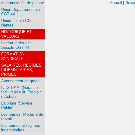
Accueil
|
Se co
communiqués de presse
Union Départementale
CGT 44
Union Locale CGT
Nantes
HISTORIQUE ET
VALEURS
Institut d’Histoire
Sociale CGT 44
FORMATION
SYNDICALE
SALAIRES, RÉGIMES
INDEMNITAIRES,
PRIMES
Avancement de grade
La G.I.P.A. (Garantie
Individuelle du Pouvoir
d’Achat)
La prime "Service
Public"
Les primes "Médaille du
travail"
Les primes et régimes
indemnitaires