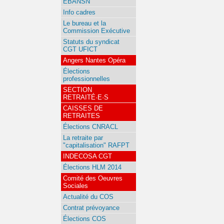
EBANSN
Info cadres
Le bureau et la
Commission Exécutive
Statuts du syndicat
CGT UFICT
Angers Nantes Opéra
Élections
professionnelles
SECTION
RETRAITÉ·E·S
CAISSES DE
RETRAITES
Élections CNRACL
La retraite par
"capitalisation" RAFPT
INDECOSA CGT
Élections HLM 2014
Comité des Oeuvres
Sociales
Actualité du COS
Contrat prévoyance
Élections COS