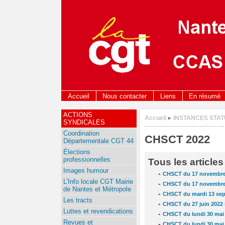
Accueil
Nous contacter
Liens
En résumé
ACTIONS
Accueil
INSTANCES STAT
>
SYNDICALES
Coordination
CHSCT 2022
Départementale CGT 44
Élections
professionnelles
Tous les article
Images humour
-
CHSCT du 17 novembre
L’Info locale CGT Mairie
-
CHSCT du 17 novembre 2
de Nantes et Métropole
-
CHSCT du mardi 13 se
Les tracts
-
CHSCT du 27 juin 2022
Luttes et revendications
-
CHSCT du lundi 30 ma
Revues et
-
CHSCT du lundi 30 mai