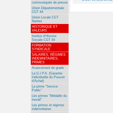
communiqués de presse
Union Départementale
CGT 44
Union Locale CGT
Nantes
HISTORIQUE ET
VALEURS
Institut d’Histoire
Sociale CGT 44
FORMATION
SYNDICALE
SALAIRES, RÉGIMES
INDEMNITAIRES,
PRIMES
Avancement de grade
La G.I.P.A. (Garantie
Individuelle du Pouvoir
d’Achat)
La prime "Service
Public"
Les primes "Médaille du
travail"
Les primes et régimes
indemnitaires