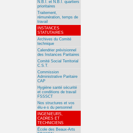
N.B.I. et N.B.I. quartiers
prioritaires
Traitement,
rémunération, temps de
travail
INSTANCES
STATUTAIRES
Archives du Comité
technique
Calendrier prévisionnel
des Instances Paritaires
Comité Social Territorial
C.S.T.
Commission
Administrative Paritaire
CAP
Hygiène santé sécurité
et conditions de travail
FSSSCT
Nos structures et vos
élu·e·s du personnel
INGENIEURS,
CADRES ET
TECHNICIENS
École des Beaux-Arts