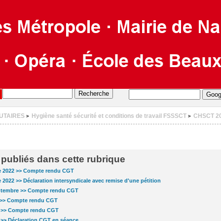
UTAIRES
Hygiène santé sécurité et conditions de travail FSSSCT
CHSCT 2
>
>
s publiés dans cette rubrique
 2022 >> Compte rendu CGT
022 >> Déclaration intersyndicale avec remise d'une pétition
ptembre >> Compte rendu CGT
 >> Compte rendu CGT
i >> Compte rendu CGT
 >> Déclaration CGT en séance