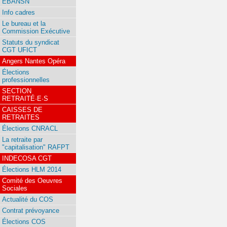
EBANSN
Info cadres
Le bureau et la
Commission Exécutive
Statuts du syndicat
CGT UFICT
Angers Nantes Opéra
Élections
professionnelles
SECTION
RETRAITÉ·E·S
CAISSES DE
RETRAITES
Élections CNRACL
La retraite par
"capitalisation" RAFPT
INDECOSA CGT
Élections HLM 2014
Comité des Oeuvres
Sociales
Actualité du COS
Contrat prévoyance
Élections COS