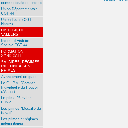
communiqués de presse
Union Départementale
CGT 44
Union Locale CGT
Nantes
HISTORIQUE ET
VALEURS
Institut d’Histoire
Sociale CGT 44
FORMATION
SYNDICALE
SALAIRES, RÉGIMES
INDEMNITAIRES,
PRIMES
Avancement de grade
La G.I.P.A. (Garantie
Individuelle du Pouvoir
d’Achat)
La prime "Service
Public"
Les primes "Médaille du
travail"
Les primes et régimes
indemnitaires