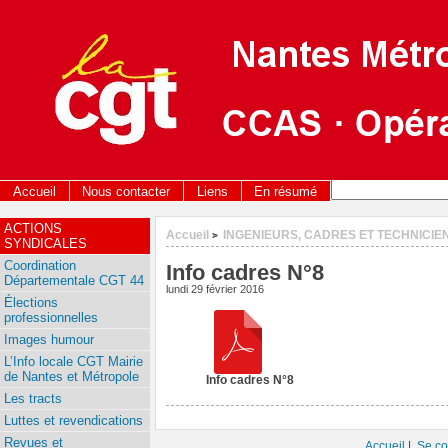
Accueil
Nous contacter
Liens
En résumé
ACTIONS
Accueil
INGENIEURS, CADRES ET TECHNICIE
>
SYNDICALES
Coordination
Info cadres N°8
Départementale CGT 44
lundi 29 février 2016
Élections
professionnelles
Images humour
L’Info locale CGT Mairie
de Nantes et Métropole
Info cadres N°8
Les tracts
Luttes et revendications
Revues et
Accueil
|
Se co