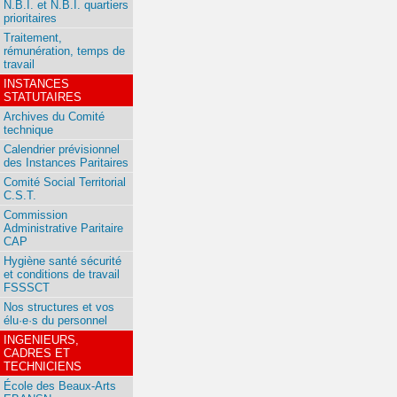
N.B.I. et N.B.I. quartiers
prioritaires
Traitement,
rémunération, temps de
travail
INSTANCES
STATUTAIRES
Archives du Comité
technique
Calendrier prévisionnel
des Instances Paritaires
Comité Social Territorial
C.S.T.
Commission
Administrative Paritaire
CAP
Hygiène santé sécurité
et conditions de travail
FSSSCT
Nos structures et vos
élu·e·s du personnel
INGENIEURS,
CADRES ET
TECHNICIENS
École des Beaux-Arts