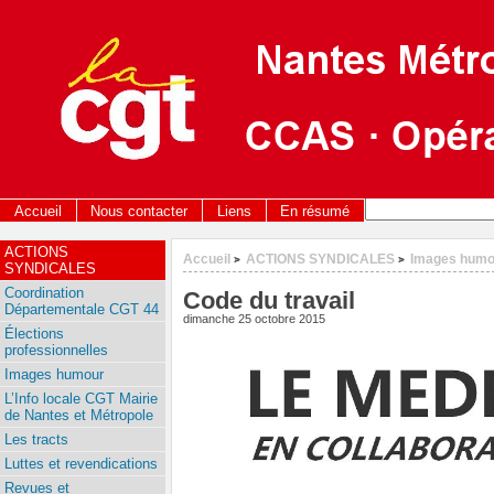
Accueil
Nous contacter
Liens
En résumé
ACTIONS
Accueil
ACTIONS SYNDICALES
Images humo
>
>
SYNDICALES
Coordination
Code du travail
Départementale CGT 44
dimanche 25 octobre 2015
Élections
professionnelles
Images humour
L’Info locale CGT Mairie
de Nantes et Métropole
Les tracts
Luttes et revendications
Revues et