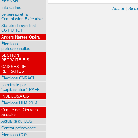
EBANSN
Info cadres
Accueil
|
Se co
Le bureau et la
Commission Exécutive
Statuts du syndicat
CGT UFICT
Angers Nantes Opéra
Élections
professionnelles
SECTION
RETRAITÉ·E·S
CAISSES DE
RETRAITES
Élections CNRACL
La retraite par
"capitalisation" RAFPT
INDECOSA CGT
Élections HLM 2014
Comité des Oeuvres
Sociales
Actualité du COS
Contrat prévoyance
Élections COS