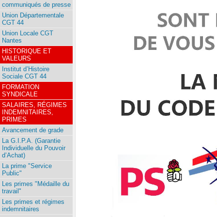
communiqués de presse
Union Départementale
CGT 44
Union Locale CGT
Nantes
HISTORIQUE ET
VALEURS
Institut d’Histoire
Sociale CGT 44
FORMATION
SYNDICALE
SALAIRES, RÉGIMES
INDEMNITAIRES,
PRIMES
Avancement de grade
La G.I.P.A. (Garantie
Individuelle du Pouvoir
d’Achat)
La prime "Service
Public"
Les primes "Médaille du
travail"
Les primes et régimes
indemnitaires