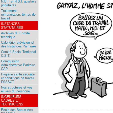
N.B.I. et N.B.I. quartiers
prioritaires
Traitement,
rémunération, temps de
travail
INSTANCES
STATUTAIRES
Archives du Comité
technique
Calendrier prévisionnel
des Instances Paritaires
Comité Social Territorial
C.S.T.
Commission
Administrative Paritaire
CAP
Hygiène santé sécurité
et conditions de travail
FSSSCT
Nos structures et vos
élu·e·s du personnel
INGENIEURS,
CADRES ET
TECHNICIENS
École des Beaux-Arts