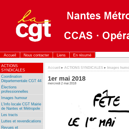
Accueil
Nous contacter
Liens
En résumé
ACTIONS
Accueil
ACTIONS SYNDICALES
Images humo
>
>
SYNDICALES
Coordination
1er mai 2018
Départementale CGT 44
mercredi 2 mai 2018
Élections
professionnelles
Images humour
L’Info locale CGT Mairie
de Nantes et Métropole
Les tracts
Luttes et revendications
Revues et