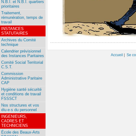
N.B.I. et N.B.I. quartiers
prioritaires
Traitement,
rémunération, temps de
travail
INSTANCES
STATUTAIRES
Archives du Comité
technique
Calendrier prévisionnel
Accueil
|
Se co
des Instances Paritaires
Comité Social Territorial
C.S.T.
Commission
Administrative Paritaire
CAP
Hygiène santé sécurité
et conditions de travail
FSSSCT
Nos structures et vos
élu·e·s du personnel
INGENIEURS,
CADRES ET
TECHNICIENS
École des Beaux-Arts