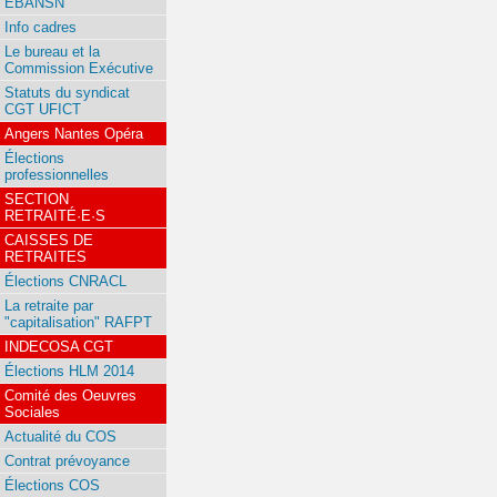
EBANSN
Info cadres
Le bureau et la
Commission Exécutive
Statuts du syndicat
CGT UFICT
Angers Nantes Opéra
Élections
professionnelles
SECTION
RETRAITÉ·E·S
CAISSES DE
RETRAITES
Élections CNRACL
La retraite par
"capitalisation" RAFPT
INDECOSA CGT
Élections HLM 2014
Comité des Oeuvres
Sociales
Actualité du COS
Contrat prévoyance
Élections COS