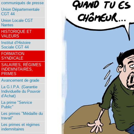
communiqués de presse
Union Départementale
CGT 44
Union Locale CGT
Nantes
HISTORIQUE ET
VALEURS
Institut d’Histoire
Sociale CGT 44
FORMATION
SYNDICALE
SALAIRES, RÉGIMES
INDEMNITAIRES,
PRIMES
Avancement de grade
La G.I.P.A. (Garantie
Individuelle du Pouvoir
d’Achat)
La prime "Service
Public"
Les primes "Médaille du
travail"
Les primes et régimes
indemnitaires