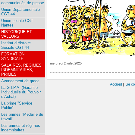
communiqués de presse
Union Départementale
CGT 44
Union Locale CGT
Nantes
HISTORIQUE ET
VALEURS
Institut d’Histoire
Sociale CGT 44
FORMATION
SYNDICALE
mercredi 2 juillet 2025
SALAIRES, RÉGIMES
INDEMNITAIRES,
PRIMES
Avancement de grade
Accueil
|
Se co
La G.I.P.A. (Garantie
Individuelle du Pouvoir
d’Achat)
La prime "Service
Public"
Les primes "Médaille du
travail"
Les primes et régimes
indemnitaires