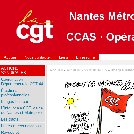
Accueil
Nous contacter
Liens
En résumé
ACTIONS
Accueil
ACTIONS SYNDICALES
Images humo
>
>
SYNDICALES
Coordination
Départementale CGT 44
Élections
professionnelles
Images humour
L’Info locale CGT Mairie
de Nantes et Métropole
Les tracts
Luttes et revendications
Revues et