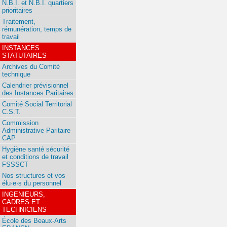
N.B.I. et N.B.I. quartiers
prioritaires
Traitement,
rémunération, temps de
travail
INSTANCES
STATUTAIRES
Archives du Comité
technique
Calendrier prévisionnel
des Instances Paritaires
Comité Social Territorial
C.S.T.
Commission
Administrative Paritaire
CAP
Hygiène santé sécurité
et conditions de travail
FSSSCT
Nos structures et vos
élu·e·s du personnel
INGENIEURS,
CADRES ET
TECHNICIENS
École des Beaux-Arts