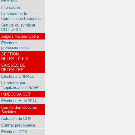
EBANSN
Info cadres
Le bureau et la
Commission Exécutive
Statuts du syndicat
CGT UFICT
Angers Nantes Opéra
Élections
professionnelles
SECTION
RETRAITÉ·E·S
CAISSES DE
RETRAITES
Élections CNRACL
La retraite par
"capitalisation" RAFPT
INDECOSA CGT
Élections HLM 2014
Comité des Oeuvres
Sociales
Actualité du COS
Contrat prévoyance
Élections COS