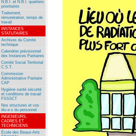
N.B.I. et N.B.I. quartiers
prioritaires
Traitement,
rémunération, temps de
travail
INSTANCES
STATUTAIRES
Archives du Comité
technique
Calendrier prévisionnel
des Instances Paritaires
Comité Social Territorial
C.S.T.
Commission
Administrative Paritaire
CAP
Hygiène santé sécurité
et conditions de travail
FSSSCT
Nos structures et vos
élu·e·s du personnel
INGENIEURS,
CADRES ET
TECHNICIENS
École des Beaux-Arts