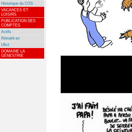
Historique du COS
VACANCES ET
LOISIRS
PUBLICATION DES
COMPTES
Actifs
Retraité·es
Ufict
DOMAINE LA
GÉNESTRIE