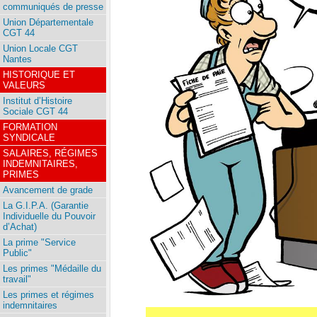
communiqués de presse
Union Départementale
CGT 44
Union Locale CGT
Nantes
HISTORIQUE ET
VALEURS
Institut d’Histoire
Sociale CGT 44
FORMATION
SYNDICALE
SALAIRES, RÉGIMES
INDEMNITAIRES,
PRIMES
Avancement de grade
La G.I.P.A. (Garantie
Individuelle du Pouvoir
d’Achat)
La prime "Service
Public"
Les primes "Médaille du
travail"
Les primes et régimes
indemnitaires