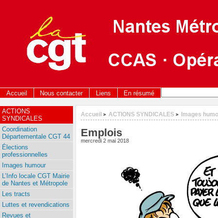
Accueil
Nous contacter
Liens
En résumé
ACTIONS
Accueil
ACTIONS SYNDICALES
Images humo
>
>
SYNDICALES
Coordination
Emplois
Départementale CGT 44
mercredi 2 mai 2018
Élections
professionnelles
Images humour
L’Info locale CGT Mairie
de Nantes et Métropole
Les tracts
Luttes et revendications
Revues et