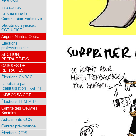
EBANSN
Info cadres
Le bureau et la
Commission Exécutive
Statuts du syndicat
CGT UFICT
Angers Nantes Opéra
Élections
professionnelles
SECTION
RETRAITÉ·E·S
CAISSES DE
RETRAITES
Élections CNRACL
La retraite par
"capitalisation" RAFPT
INDECOSA CGT
Élections HLM 2014
Comité des Oeuvres
Sociales
Actualité du COS
Contrat prévoyance
Élections COS