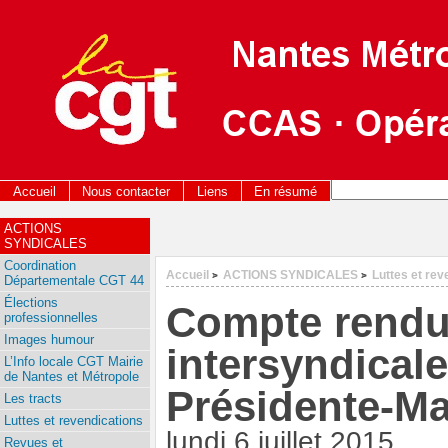
Accueil
Nous contacter
Liens
En résumé
ACTIONS
SYNDICALES
Coordination
Accueil
ACTIONS SYNDICALES
Luttes et rev
>
>
Départementale CGT 44
Élections
Compte rendu 
professionnelles
Images humour
intersyndical
L’Info locale CGT Mairie
de Nantes et Métropole
Présidente-Ma
Les tracts
Luttes et revendications
lundi 6 juillet 2015
Revues et