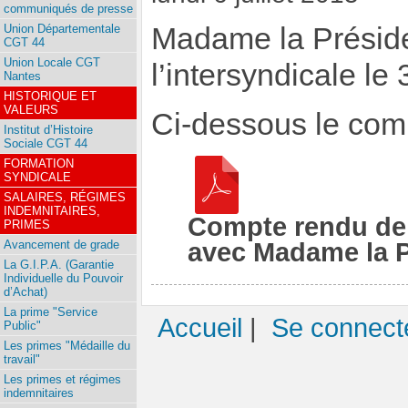
communiqués de presse
Union Départementale
Madame la Préside
CGT 44
Union Locale CGT
l’intersyndicale le 
Nantes
HISTORIQUE ET
VALEURS
Ci-dessous le comp
Institut d’Histoire
Sociale CGT 44
FORMATION
SYNDICALE
SALAIRES, RÉGIMES
INDEMNITAIRES,
Compte rendu de 
PRIMES
avec Madame la Pr
Avancement de grade
La G.I.P.A. (Garantie
Individuelle du Pouvoir
d’Achat)
La prime "Service
Accueil
|
Se connect
Public"
Les primes "Médaille du
travail"
Les primes et régimes
indemnitaires