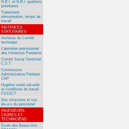
N.B.I. et N.B.I. quartiers
prioritaires
Traitement,
rémunération, temps de
travail
INSTANCES
STATUTAIRES
Archives du Comité
technique
Calendrier prévisionnel
des Instances Paritaires
Comité Social Territorial
C.S.T.
Commission
Administrative Paritaire
CAP
Hygiène santé sécurité
et conditions de travail
FSSSCT
Nos structures et vos
élu·e·s du personnel
INGENIEURS,
CADRES ET
TECHNICIENS
École des Beaux-Arts