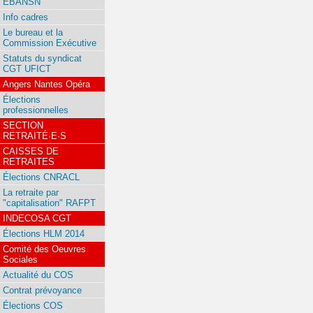
EBANSN
Info cadres
Le bureau et la
Commission Exécutive
Statuts du syndicat
CGT UFICT
Angers Nantes Opéra
Élections
professionnelles
SECTION
RETRAITÉ·E·S
CAISSES DE
RETRAITES
Élections CNRACL
La retraite par
"capitalisation" RAFPT
INDECOSA CGT
Élections HLM 2014
Comité des Oeuvres
Sociales
Actualité du COS
Contrat prévoyance
Élections COS