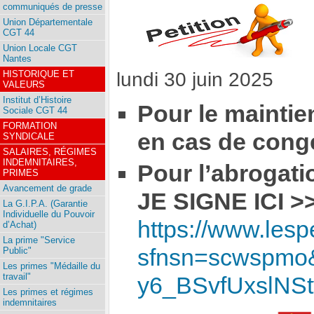
communiqués de presse
Union Départementale
CGT 44
Union Locale CGT
Nantes
HISTORIQUE ET
lundi 30 juin 2025
VALEURS
Institut d’Histoire
Pour le maintie
Sociale CGT 44
FORMATION
en cas de congé
SYNDICALE
SALAIRES, RÉGIMES
INDEMNITAIRES,
Pour l’abrogati
PRIMES
Avancement de grade
JE SIGNE ICI >
La G.I.P.A. (Garantie
Individuelle du Pouvoir
https://www.lespet
d’Achat)
La prime "Service
sfnsn=scwspmo
Public"
Les primes "Médaille du
travail"
y6_BSvfUxslN
Les primes et régimes
indemnitaires