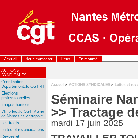
Accueil
Nous contacter
Liens
En résumé
ACTIONS
SYNDICALES
Coordination
Accueil
ACTIONS SYNDICALES
Luttes et rev
>
>
Départementale CGT 44
Élections
Séminaire Nan
professionnelles
Images humour
>> Tractage d
L’Info locale CGT Mairie
de Nantes et Métropole
mardi 17 juin 2025
Les tracts
Luttes et revendications
Revues et