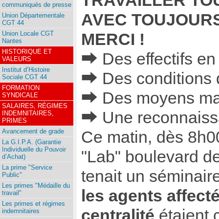
TRAVAILLER TO
communiqués de presse
AVEC TOUJOURS
Union Départementale
CGT 44
Union Locale CGT
MERCI !
Nantes
HISTORIQUE ET
⮕ Des effectifs en 
VALEURS
Institut d’Histoire
⮕ Des conditions 
Sociale CGT 44
FORMATION
⮕ Des moyens maté
SYNDICALE
SALAIRES, RÉGIMES
⮕ Une reconnaiss
INDEMNITAIRES,
PRIMES
Avancement de grade
Ce matin, dès 8h00
La G.I.P.A. (Garantie
Individuelle du Pouvoir
"Lab" boulevard d
d’Achat)
La prime "Service
tenait un séminair
Public"
Les primes "Médaille du
les agents affect
travail"
Les primes et régimes
centralité
étaient c
indemnitaires