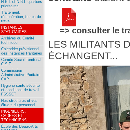
N.B.I. et N.B.I. quartiers
prioritaires
Traitement,
rémunération, temps de
travail
INSTANCES
=> consulter le tr
STATUTAIRES
Archives du Comité
LES MILITANTS 
technique
Calendrier prévisionnel
ÉCHANGENT...
des Instances Paritaires
Comité Social Territorial
C.S.T.
Commission
Administrative Paritaire
CAP
Hygiène santé sécurité
et conditions de travail
FSSSCT
Nos structures et vos
élu·e·s du personnel
INGENIEURS,
CADRES ET
TECHNICIENS
École des Beaux-Arts