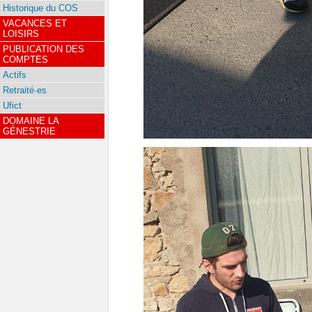
Historique du COS
VACANCES ET
LOISIRS
PUBLICATION DES
COMPTES
Actifs
Retraité·es
Ufict
DOMAINE LA
GÉNESTRIE