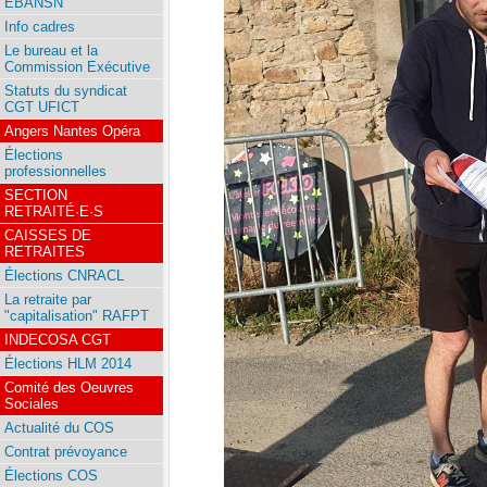
EBANSN
Info cadres
Le bureau et la
Commission Exécutive
Statuts du syndicat
CGT UFICT
Angers Nantes Opéra
Élections
professionnelles
SECTION
RETRAITÉ·E·S
CAISSES DE
RETRAITES
Élections CNRACL
La retraite par
"capitalisation" RAFPT
INDECOSA CGT
Élections HLM 2014
Comité des Oeuvres
Sociales
Actualité du COS
Contrat prévoyance
Élections COS