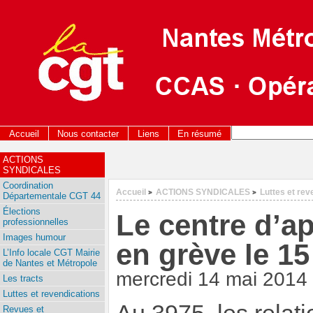
Accueil
Nous contacter
Liens
En résumé
ACTIONS
SYNDICALES
Coordination
Accueil
ACTIONS SYNDICALES
Luttes et rev
>
>
Départementale CGT 44
Élections
Le centre d’ap
professionnelles
Images humour
en grève le 15
L’Info locale CGT Mairie
de Nantes et Métropole
mercredi 14 mai 2014
Les tracts
Luttes et revendications
Revues et