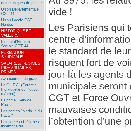
Au 3975, les relat
communiqués de presse
vide !
Union Départementale
CGT 44
Union Locale CGT
Les Parisiens qui t
Nantes
HISTORIQUE ET
VALEURS
centre d’informatio
Institut d’Histoire
Sociale CGT 44
le standard de leu
FORMATION
SYNDICALE
risquent fort de vo
SALAIRES, RÉGIMES
INDEMNITAIRES,
jour là les agents
PRIMES
Avancement de grade
municipale seront 
La G.I.P.A. (Garantie
Individuelle du Pouvoir
d’Achat)
CGT et Force Ouvr
La prime "Service
Public"
mauvaises conditio
Les primes "Médaille du
travail"
l’obtention d’une p
Les primes et régimes
indemnitaires