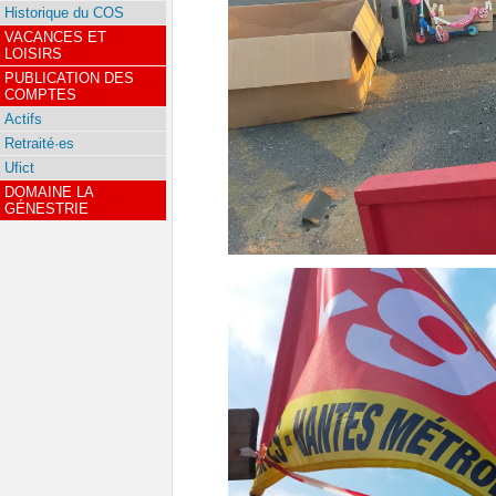
Historique du COS
VACANCES ET
LOISIRS
PUBLICATION DES
COMPTES
Actifs
Retraité·es
Ufict
DOMAINE LA
GÉNESTRIE