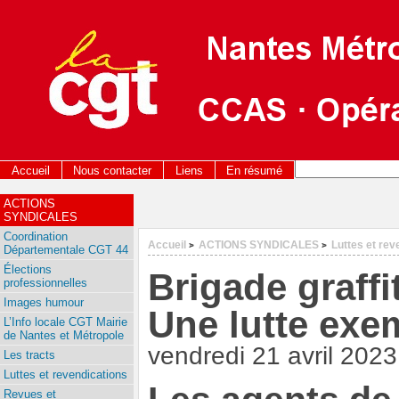
Accueil
Nous contacter
Liens
En résumé
ACTIONS
SYNDICALES
Coordination
Accueil
ACTIONS SYNDICALES
Luttes et rev
>
>
Départementale CGT 44
Élections
Brigade graffi
professionnelles
Images humour
Une lutte exem
L’Info locale CGT Mairie
de Nantes et Métropole
vendredi 21 avril 2023
Les tracts
Luttes et revendications
Revues et