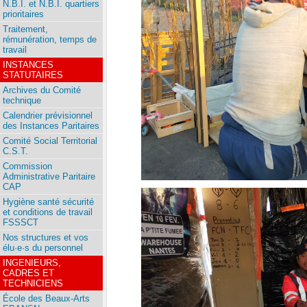
N.B.I. et N.B.I. quartiers
prioritaires
Traitement,
rémunération, temps de
travail
INSTANCES
STATUTAIRES
Archives du Comité
technique
Calendrier prévisionnel
des Instances Paritaires
Comité Social Territorial
C.S.T.
Commission
Administrative Paritaire
CAP
Hygiène santé sécurité
et conditions de travail
FSSSCT
Nos structures et vos
élu·e·s du personnel
INGENIEURS,
CADRES ET
TECHNICIENS
École des Beaux-Arts