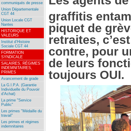
Les agents de 
communiqués de presse
Union Départementale
graffitis entam
CGT 44
Union Locale CGT
piquet de grèv
Nantes
HISTORIQUE ET
retraites, c’e
VALEURS
Institut d’Histoire
Sociale CGT 44
contre, pour 
FORMATION
SYNDICALE
de leurs fonct
SALAIRES, RÉGIMES
INDEMNITAIRES,
toujours OUI.
PRIMES
Avancement de grade
La G.I.P.A. (Garantie
Individuelle du Pouvoir
d’Achat)
La prime "Service
Public"
Les primes "Médaille du
travail"
Les primes et régimes
indemnitaires