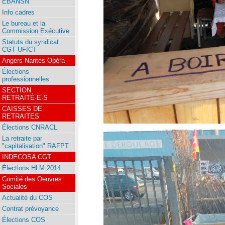
EBANSN
Info cadres
Le bureau et la
Commission Exécutive
Statuts du syndicat
CGT UFICT
Angers Nantes Opéra
Élections
professionnelles
SECTION
RETRAITÉ·E·S
CAISSES DE
RETRAITES
Élections CNRACL
La retraite par
"capitalisation" RAFPT
INDECOSA CGT
Élections HLM 2014
Comité des Oeuvres
Sociales
Actualité du COS
Contrat prévoyance
Élections COS