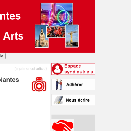
[Imprimer cet article}
 Nantes