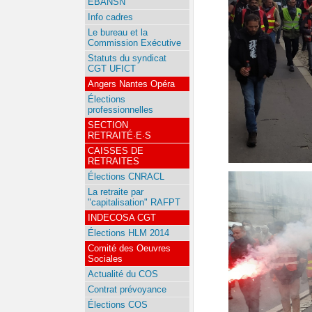
EBANSN
Info cadres
Le bureau et la
Commission Exécutive
Statuts du syndicat
CGT UFICT
Angers Nantes Opéra
Élections
professionnelles
SECTION
RETRAITÉ·E·S
CAISSES DE
RETRAITES
Élections CNRACL
La retraite par
"capitalisation" RAFPT
INDECOSA CGT
Élections HLM 2014
Comité des Oeuvres
Sociales
Actualité du COS
Contrat prévoyance
Élections COS