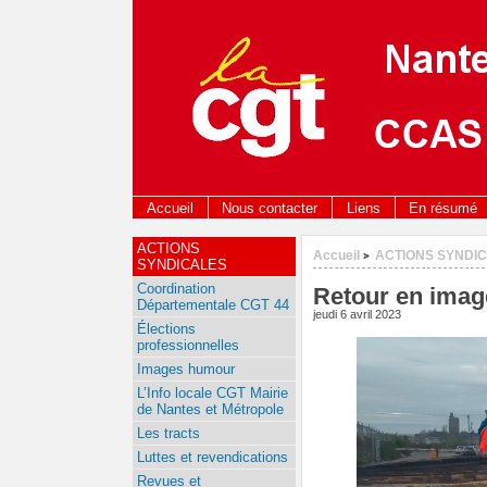
Accueil
Nous contacter
Liens
En résumé
ACTIONS
Accueil
ACTIONS SYNDI
>
SYNDICALES
Coordination
Retour en image
Départementale CGT 44
jeudi 6 avril 2023
Élections
professionnelles
Images humour
L’Info locale CGT Mairie
de Nantes et Métropole
Les tracts
Luttes et revendications
Revues et