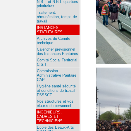
N.B.I. et N.B.I. quartiers
prioritaires
Traitement,
rémunération, temps de
travail
INSTANCES
STATUTAIRES
Archives du Comité
technique
Calendrier prévisionnel
des Instances Paritaires
Comité Social Territorial
C.S.T.
Commission
Administrative Paritaire
CAP
Hygiène santé sécurité
et conditions de travail
FSSSCT
Nos structures et vos
élu·e·s du personnel
INGENIEURS,
CADRES ET
TECHNICIENS
École des Beaux-Arts