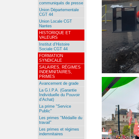
communiqués de presse
Union Départementale
CGT 44
Union Locale CGT
Nantes
HISTORIQUE ET
VALEURS
Institut d’Histoire
Sociale CGT 44
FORMATION
SYNDICALE
SALAIRES, RÉGIMES
INDEMNITAIRES,
PRIMES
Avancement de grade
La G.I.P.A. (Garantie
Individuelle du Pouvoir
d’Achat)
La prime "Service
Public"
Les primes "Médaille du
travail"
Les primes et régimes
indemnitaires