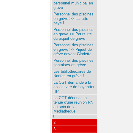
personnel municipal en
grève
Personnel des piscines
en grève >> La lutte
paye !
Personnel des piscines
en grève >> Poursuite
du piquet de grève
Personnel des piscines
en grève >> Piquet de
grève devant Gloriette
Personnel des piscines
nantaises en grève
Les bibliothécaires de
Nantes en grève !
La CGT demande à la
collectivité de boycotter
HP
La CGT dénonce la
tenue d'une réunion RN
au sein de la
Médiathèque
1
2
3