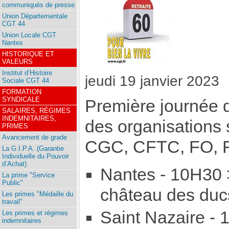
communiqués de presse
Union Départementale
CGT 44
Union Locale CGT
Nantes
HISTORIQUE ET
VALEURS
Institut d’Histoire
jeudi 19 janvier 2023
Sociale CGT 44
FORMATION
SYNDICALE
Première journée d
SALAIRES, RÉGIMES
INDEMNITAIRES,
des organisations
PRIMES
Avancement de grade
CGC, CFTC, FO, 
La G.I.P.A. (Garantie
Individuelle du Pouvoir
d’Achat)
Nantes - 10H30 >
La prime "Service
Public"
château des duc
Les primes "Médaille du
travail"
Saint Nazaire -
Les primes et régimes
indemnitaires