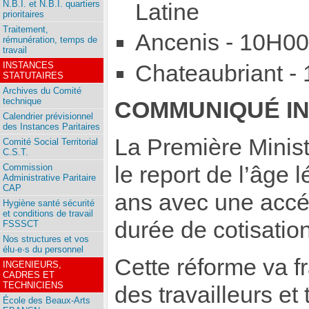
N.B.I. et N.B.I. quartiers
Latine
prioritaires
Traitement,
Ancenis - 10H00
rémunération, temps de
travail
INSTANCES
Chateaubriant - 
STATUTAIRES
Archives du Comité
technique
COMMUNIQUÉ IN
Calendrier prévisionnel
des Instances Paritaires
La Première Minis
Comité Social Territorial
C.S.T.
Commission
le report de l’âge l
Administrative Paritaire
CAP
ans avec une accél
Hygiène santé sécurité
et conditions de travail
durée de cotisation
FSSSCT
Nos structures et vos
élu·e·s du personnel
Cette réforme va f
INGENIEURS,
CADRES ET
TECHNICIENS
des travailleurs et 
École des Beaux-Arts