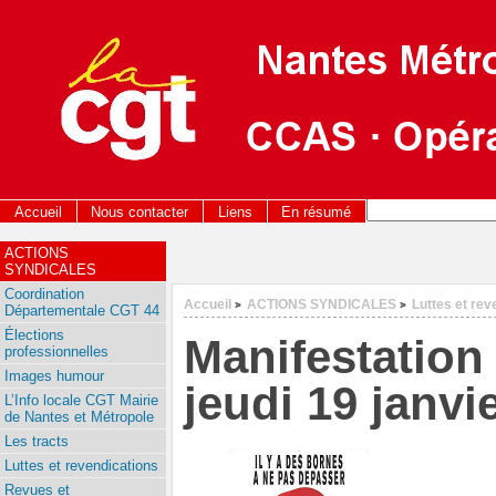
Accueil
Nous contacter
Liens
En résumé
ACTIONS
SYNDICALES
Coordination
Accueil
ACTIONS SYNDICALES
Luttes et rev
>
>
Départementale CGT 44
Élections
Manifestatio
professionnelles
Images humour
jeudi 19 janvi
L’Info locale CGT Mairie
de Nantes et Métropole
Les tracts
Luttes et revendications
Revues et