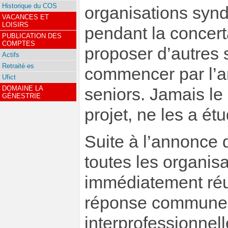
Historique du COS
organisations synd
VACANCES ET
LOISIRS
pendant la concer
PUBLICATION DES
COMPTES
proposer d’autres 
Actifs
Retraité·es
commencer par l’am
Ufict
DOMAINE LA
seniors. Jamais l
GÉNESTRIE
projet, ne les a é
Suite à l’annonce 
toutes les organis
immédiatement réu
réponse commune 
interprofessionnell