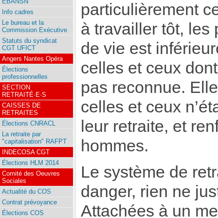
EBANSN
particulièrement c
Info cadres
Le bureau et la
à travailler tôt, le
Commission Exécutive
Statuts du syndicat
de vie est inférieu
CGT UFICT
Angers Nantes Opéra
celles et ceux dont
Élections
professionnelles
pas reconnue. Elle
SECTION
RETRAITÉ·E·S
celles et ceux n’ét
CAISSES DE
RETRAITES
leur retraite, et r
Élections CNRACL
La retraite par
hommes.
"capitalisation" RAFPT
INDECOSA CGT
Élections HLM 2014
Le système de retra
Comité des Oeuvres
Sociales
danger, rien ne jus
Actualité du COS
Contrat prévoyance
Attachées à un mei
Élections COS