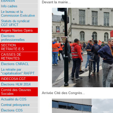
EBANSN
Devant la mairie...
Info cadres
Le bureau et la
Commission Exécutive
Statuts du syndicat
CGT UFICT
Angers Nantes Opéra
Élections
professionnelles
SECTION
RETRAITÉ·E·S
CAISSES DE
RETRAITES
Élections CNRACL
La retraite par
"capitalisation" RAFPT
INDECOSA CGT
Élections HLM 2014
Comité des Oeuvres
Arrivée Cité des Congrès...
Sociales
Actualité du COS
Contrat prévoyance
Élections COS