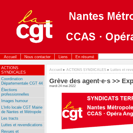
Accueil
Nous contacter
Liens
En résumé
ACTIONS
Accueil
ACTIONS SYNDICALES
Luttes et rev
>
>
SYNDICALES
Coordination
Grève des agent·e·s >> Ex
Départementale CGT 44
mardi 24 mai 2022
Élections
professionnelles
Images humour
L’Info locale CGT Mairie
de Nantes et Métropole
Les tracts
Luttes et revendications
Revues et