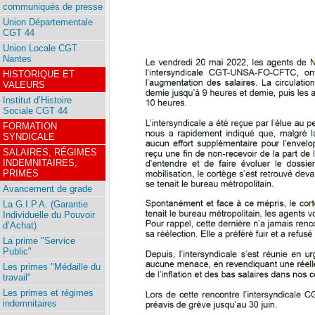
communiqués de presse
Union Départementale
CGT 44
Union Locale CGT
Nantes
HISTORIQUE ET
VALEURS
Institut d’Histoire
Sociale CGT 44
FORMATION
SYNDICALE
SALAIRES, RÉGIMES
INDEMNITAIRES,
PRIMES
Avancement de grade
La G.I.P.A. (Garantie
Individuelle du Pouvoir
d’Achat)
La prime "Service
Public"
Les primes "Médaille du
travail"
Les primes et régimes
indemnitaires