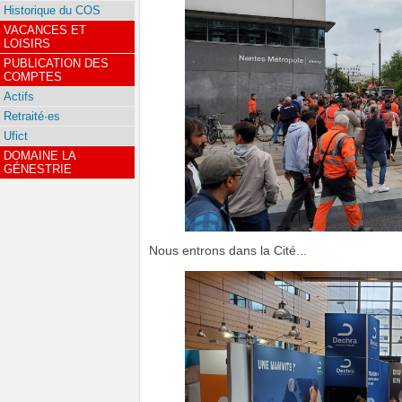
Historique du COS
VACANCES ET
LOISIRS
PUBLICATION DES
COMPTES
Actifs
Retraité·es
Ufict
DOMAINE LA
GÉNESTRIE
Nous entrons dans la Cité...