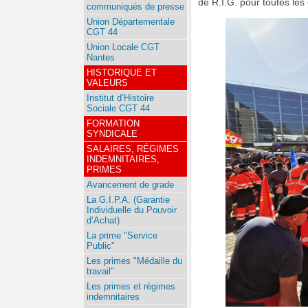
de R.I.G. pour toutes les 
communiqués de presse
Union Départementale
CGT 44
Union Locale CGT
Nantes
HISTORIQUE ET
VALEURS
Institut d’Histoire
Sociale CGT 44
FORMATION
SYNDICALE
SALAIRES, RÉGIMES
INDEMNITAIRES,
PRIMES
Avancement de grade
La G.I.P.A. (Garantie
Individuelle du Pouvoir
d’Achat)
La prime "Service
Public"
Les primes "Médaille du
travail"
Les primes et régimes
indemnitaires