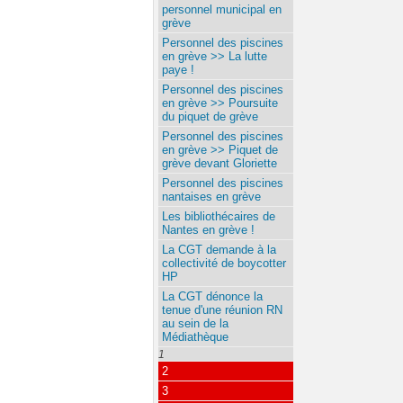
personnel municipal en
grève
Personnel des piscines
en grève >> La lutte
paye !
Personnel des piscines
en grève >> Poursuite
du piquet de grève
Personnel des piscines
en grève >> Piquet de
grève devant Gloriette
Personnel des piscines
nantaises en grève
Les bibliothécaires de
Nantes en grève !
La CGT demande à la
collectivité de boycotter
HP
La CGT dénonce la
tenue d'une réunion RN
au sein de la
Médiathèque
1
2
3