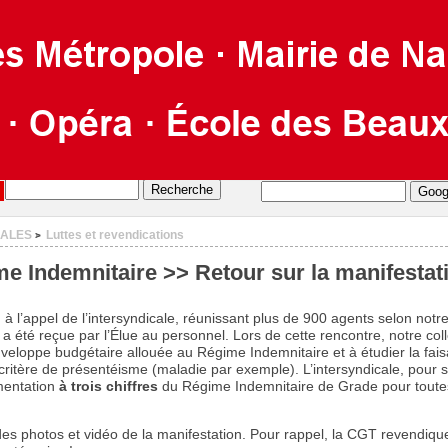
CALES
Luttes et revendications
>
me Indemnitaire >> Retour sur la manifestat
l’appel de l’intersyndicale, réunissant plus de 900 agents selon notre 
 a été reçue par l’Élue au personnel. Lors de cette rencontre, notre col
eloppe budgétaire allouée au Régime Indemnitaire et à étudier la faisabi
critère de présentéisme (maladie par exemple). L’intersyndicale, pour sa
mentation
à trois chiffres
du Régime Indemnitaire de Grade pour toutes
des photos et vidéo de la manifestation. Pour rappel, la CGT revendiq