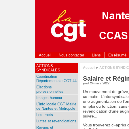
Accueil
Nous contacter
Liens
En résumé
ACTIONS
Accueil
ACTIONS SYNDI
>
SYNDICALES
Coordination
Salaire et Régi
Départementale CGT 44
jeudi 24 mars 2022
Élections
professionnelles
Un mouvement de grève, à 
ce matin. L’intersyndicale
Images humour
une augmentation de l’env
L’Info locale CGT Mairie
emploi ou fonction, sans 
de Nantes et Métropole
revendication d’une aug
Les tracts
suivre...
Luttes et revendications
Vous trouverez ci-après 
Revues et