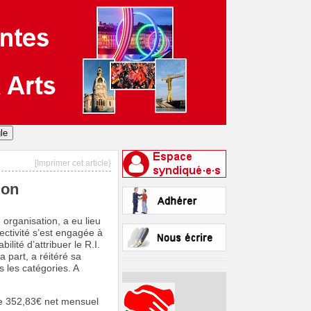
[Imprimer cet article}
ion
organisation, a eu lieu
lectivité s’est engagée à
lité d’attribuer le R.I.
 part, a réitéré sa
 les catégories. A
ue 352,83€ net mensuel