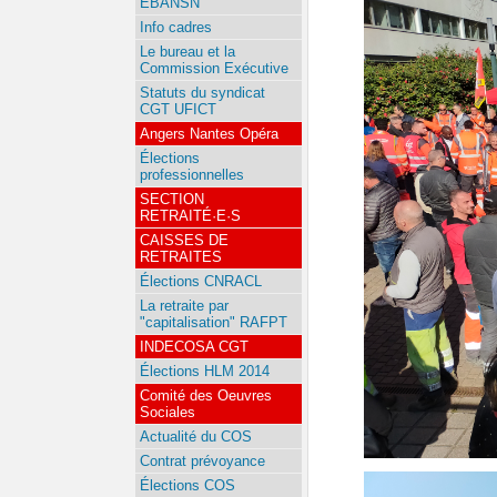
EBANSN
Info cadres
Le bureau et la
Commission Exécutive
Statuts du syndicat
CGT UFICT
Angers Nantes Opéra
Élections
professionnelles
SECTION
RETRAITÉ·E·S
CAISSES DE
RETRAITES
Élections CNRACL
La retraite par
"capitalisation" RAFPT
INDECOSA CGT
Élections HLM 2014
Comité des Oeuvres
Sociales
Actualité du COS
Contrat prévoyance
Élections COS