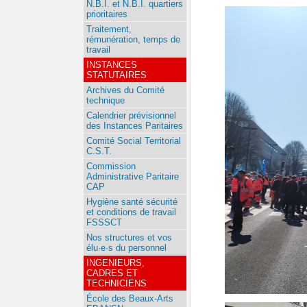
N.B.I. et N.B.I. quartiers
prioritaires
Traitement,
rémunération, temps de
travail
INSTANCES
STATUTAIRES
Archives du Comité
technique
Calendrier prévisionnel
des Instances Paritaires
Comité Social Territorial
C.S.T.
Commission
Administrative Paritaire
CAP
Hygiène santé sécurité
et conditions de travail
FSSSCT
Nos structures et vos
élu·e·s du personnel
INGENIEURS,
CADRES ET
TECHNICIENS
École des Beaux-Arts