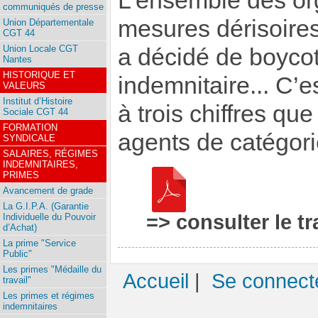
L’ensemble des org
communiqués de presse
mesures dérisoires
Union Départementale
CGT 44
Union Locale CGT
a décidé de boycot
Nantes
HISTORIQUE ET
indemnitaire... C’
VALEURS
Institut d’Histoire
à trois chiffres qu
Sociale CGT 44
FORMATION
agents de catégori
SYNDICALE
SALAIRES, RÉGIMES
INDEMNITAIRES,
PRIMES
Avancement de grade
La G.I.P.A. (Garantie
=> consulter le tr
Individuelle du Pouvoir
d’Achat)
La prime "Service
Public"
Les primes "Médaille du
Accueil
|
Se connect
travail"
Les primes et régimes
indemnitaires