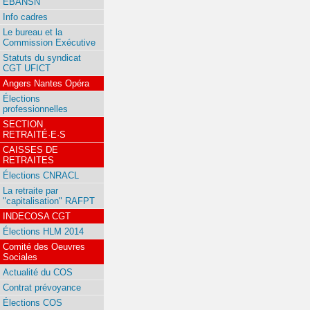
EBANSN
Info cadres
Le bureau et la
Commission Exécutive
Statuts du syndicat
CGT UFICT
Angers Nantes Opéra
Élections
professionnelles
SECTION
RETRAITÉ·E·S
CAISSES DE
RETRAITES
Élections CNRACL
La retraite par
"capitalisation" RAFPT
INDECOSA CGT
Élections HLM 2014
Comité des Oeuvres
Sociales
Actualité du COS
Contrat prévoyance
Élections COS