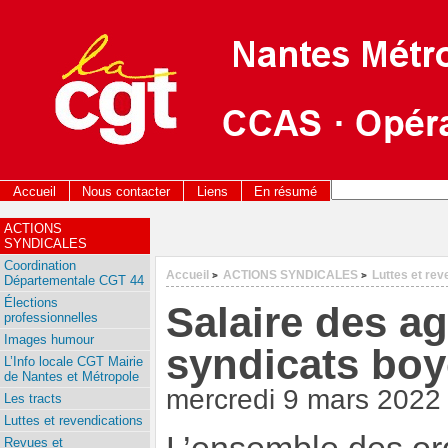
Accueil
Nous contacter
Liens
En résumé
ACTIONS
SYNDICALES
Coordination
Accueil
ACTIONS SYNDICALES
Luttes et rev
>
>
Départementale CGT 44
Élections
Salaire des ag
professionnelles
Images humour
syndicats boy
L’Info locale CGT Mairie
de Nantes et Métropole
mercredi 9 mars 2022
Les tracts
Luttes et revendications
Revues et