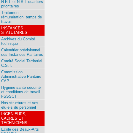
N.B.I. et N.B.I. quartiers
prioritaires
Traitement,
rémunération, temps de
travail
INSTANCES
STATUTAIRES
Archives du Comité
technique
Calendrier prévisionnel
des Instances Paritaires
Comité Social Territorial
C.S.T.
Commission
Administrative Paritaire
CAP
Hygiène santé sécurité
et conditions de travail
FSSSCT
Nos structures et vos
élu·e·s du personnel
INGENIEURS,
CADRES ET
TECHNICIENS
École des Beaux-Arts