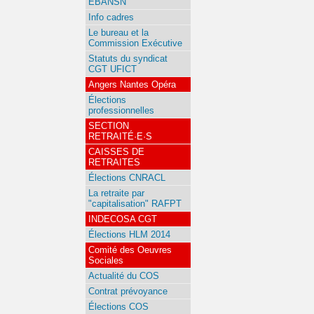
EBANSN
Info cadres
Le bureau et la
Commission Exécutive
Statuts du syndicat
CGT UFICT
Angers Nantes Opéra
Élections
professionnelles
SECTION
RETRAITÉ·E·S
CAISSES DE
RETRAITES
Élections CNRACL
La retraite par
"capitalisation" RAFPT
INDECOSA CGT
Élections HLM 2014
Comité des Oeuvres
Sociales
Actualité du COS
Contrat prévoyance
Élections COS