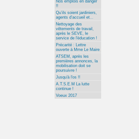
Nos emplois en danger
!!
Qu’ils soient jardiniers,
agents d’accueil et...
Nettoyage des
vêtements de travail,
après le SEVE, le
service de l'éducation !
Précarité : Lettre
ouverte à Mme Le Maire
ATSEM, après les
premières annonces, la
mobilisation doit se
poursuivre !
Jusqu'à l'os !!
A.T.S.E.M La lutte
continue !
Voeux 2017