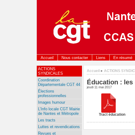
Accueil
Nous contacter
Liens
En résumé
ACTIONS
Accueil
ACTIONS SYNDI
>
SYNDICALES
Coordination
Éducation : les
Départementale CGT 44
jeudi 11 mai 2017
Élections
professionnelles
Images humour
L’Info locale CGT Mairie
de Nantes et Métropole
Tract éducation
Les tracts
Luttes et revendications
Revues et