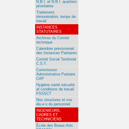
N.B.I. et N.B.I. quartiers
prioritaires
Traitement,
rémunération, temps de
travail
INSTANCES
STATUTAIRES
Archives du Comité
technique
Calendrier prévisionnel
des Instances Paritaires
Comité Social Territorial
C.S.T.
Commission
Administrative Paritaire
CAP
Hygiène santé sécurité
et conditions de travail
FSSSCT
Nos structures et vos
élu·e·s du personnel
INGENIEURS,
CADRES ET
TECHNICIENS
École des Beaux-Arts