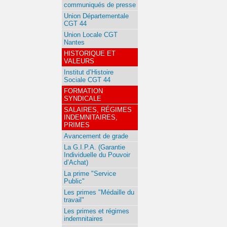
communiqués de presse
Union Départementale
CGT 44
Union Locale CGT
Nantes
HISTORIQUE ET
VALEURS
Institut d’Histoire
Sociale CGT 44
FORMATION
SYNDICALE
SALAIRES, RÉGIMES
INDEMNITAIRES,
PRIMES
Avancement de grade
La G.I.P.A. (Garantie
Individuelle du Pouvoir
d’Achat)
La prime "Service
Public"
Les primes "Médaille du
travail"
Les primes et régimes
indemnitaires