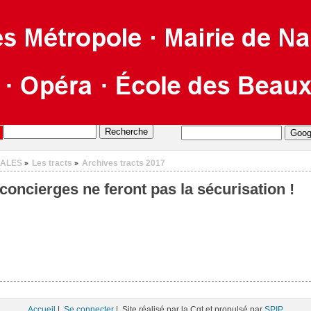
CALES
Les tracts
Archives tracts 2017
>
>
 concierges ne feront pas la sécurisation !
Accueil
|
Se connecter
| Site réalisé par la Cgt et propulsé par
SPIP
.