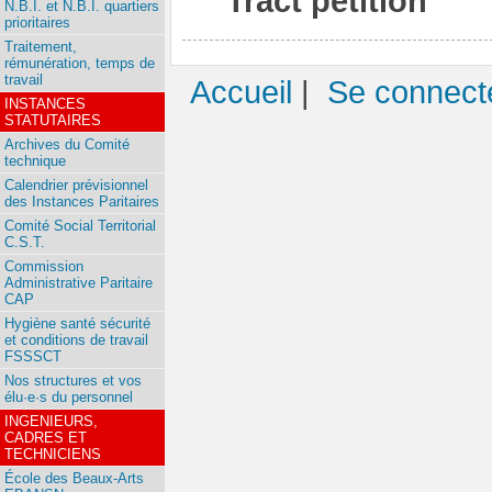
Tract pétition
N.B.I. et N.B.I. quartiers
prioritaires
Traitement,
rémunération, temps de
travail
Accueil
|
Se connect
INSTANCES
STATUTAIRES
Archives du Comité
technique
Calendrier prévisionnel
des Instances Paritaires
Comité Social Territorial
C.S.T.
Commission
Administrative Paritaire
CAP
Hygiène santé sécurité
et conditions de travail
FSSSCT
Nos structures et vos
élu·e·s du personnel
INGENIEURS,
CADRES ET
TECHNICIENS
École des Beaux-Arts