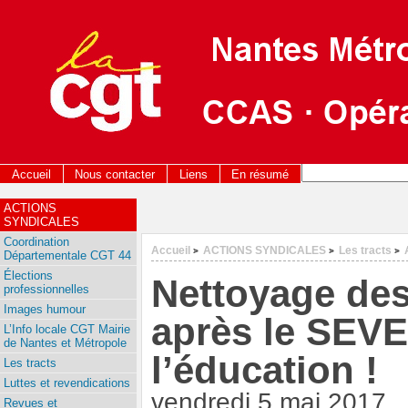
Accueil
Nous contacter
Liens
En résumé
ACTIONS
SYNDICALES
Coordination
Accueil
ACTIONS SYNDICALES
Les tracts
>
>
>
Départementale CGT 44
Élections
Nettoyage des
professionnelles
Images humour
après le SEVE,
L’Info locale CGT Mairie
de Nantes et Métropole
l’éducation !
Les tracts
Luttes et revendications
vendredi 5 mai 2017
Revues et