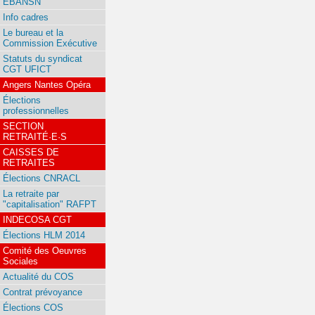
EBANSN
Info cadres
Le bureau et la
Commission Exécutive
Statuts du syndicat
CGT UFICT
Angers Nantes Opéra
Élections
professionnelles
SECTION
RETRAITÉ·E·S
CAISSES DE
RETRAITES
Élections CNRACL
La retraite par
"capitalisation" RAFPT
INDECOSA CGT
Élections HLM 2014
Comité des Oeuvres
Sociales
Actualité du COS
Contrat prévoyance
Élections COS