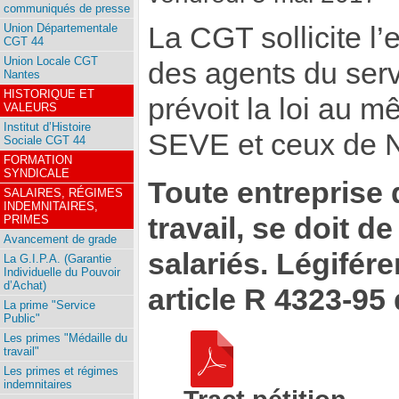
communiqués de presse
Union Départementale
La CGT sollicite l’
CGT 44
Union Locale CGT
des agents du serv
Nantes
HISTORIQUE ET
prévoit la loi au m
VALEURS
Institut d’Histoire
SEVE et ceux de N
Sociale CGT 44
FORMATION
SYNDICALE
Toute entreprise 
SALAIRES, RÉGIMES
INDEMNITAIRES,
travail, se doit d
PRIMES
Avancement de grade
salariés. Légiférer
La G.I.P.A. (Garantie
Individuelle du Pouvoir
d’Achat)
article R 4323-95 
La prime "Service
Public"
Les primes "Médaille du
travail"
Les primes et régimes
indemnitaires