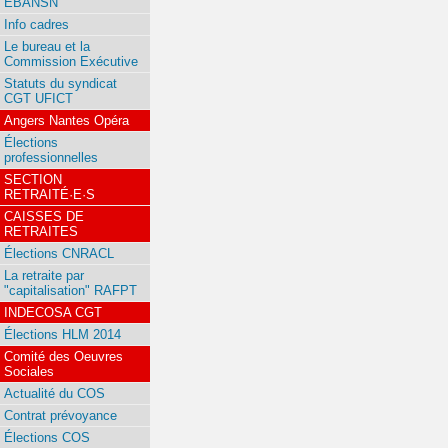
EBANSN
Info cadres
Le bureau et la
Commission Exécutive
Statuts du syndicat
CGT UFICT
Angers Nantes Opéra
Élections
professionnelles
SECTION
RETRAITÉ·E·S
CAISSES DE
RETRAITES
Élections CNRACL
La retraite par
"capitalisation" RAFPT
INDECOSA CGT
Élections HLM 2014
Comité des Oeuvres
Sociales
Actualité du COS
Contrat prévoyance
Élections COS