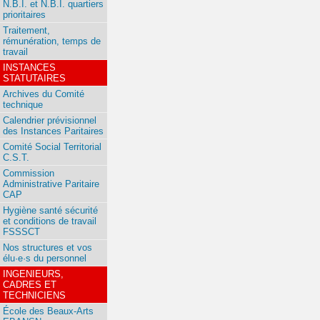
N.B.I. et N.B.I. quartiers
prioritaires
Traitement,
rémunération, temps de
travail
INSTANCES
STATUTAIRES
Archives du Comité
technique
Calendrier prévisionnel
des Instances Paritaires
Comité Social Territorial
C.S.T.
Commission
Administrative Paritaire
CAP
Hygiène santé sécurité
et conditions de travail
FSSSCT
Nos structures et vos
élu·e·s du personnel
INGENIEURS,
CADRES ET
TECHNICIENS
École des Beaux-Arts