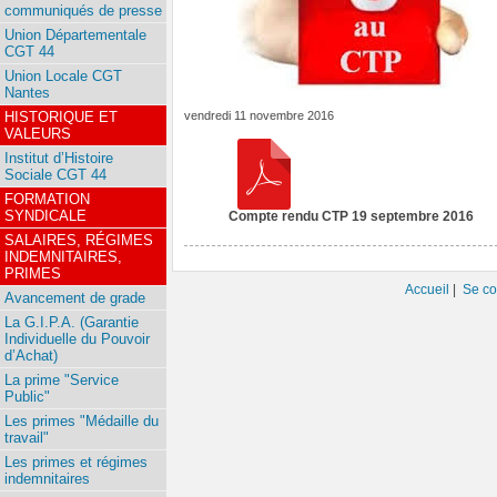
communiqués de presse
Union Départementale
CGT 44
Union Locale CGT
Nantes
HISTORIQUE ET
vendredi 11 novembre 2016
VALEURS
Institut d’Histoire
Sociale CGT 44
FORMATION
SYNDICALE
Compte rendu CTP 19 septembre 2016
SALAIRES, RÉGIMES
INDEMNITAIRES,
PRIMES
Accueil
|
Se co
Avancement de grade
La G.I.P.A. (Garantie
Individuelle du Pouvoir
d’Achat)
La prime "Service
Public"
Les primes "Médaille du
travail"
Les primes et régimes
indemnitaires