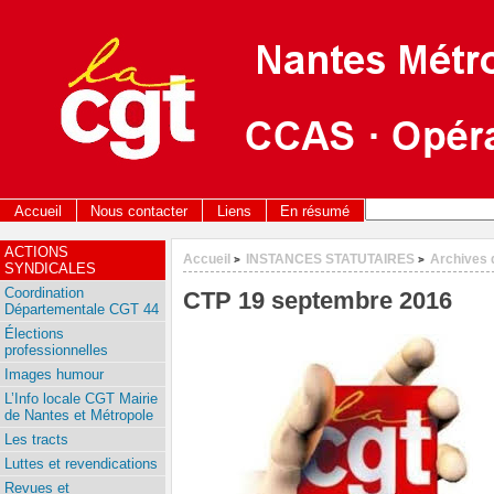
Accueil
Nous contacter
Liens
En résumé
ACTIONS
Accueil
INSTANCES STATUTAIRES
Archives 
>
>
SYNDICALES
Coordination
CTP 19 septembre 2016
Départementale CGT 44
Élections
professionnelles
Images humour
L’Info locale CGT Mairie
de Nantes et Métropole
Les tracts
Luttes et revendications
Revues et