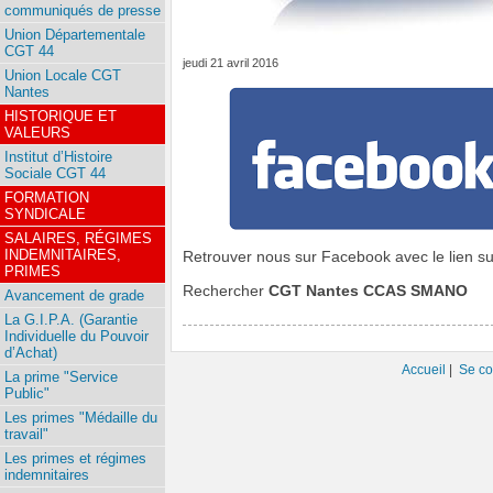
communiqués de presse
Union Départementale
CGT 44
jeudi 21 avril 2016
Union Locale CGT
Nantes
HISTORIQUE ET
VALEURS
Institut d’Histoire
Sociale CGT 44
FORMATION
SYNDICALE
SALAIRES, RÉGIMES
INDEMNITAIRES,
Retrouver nous sur Facebook avec le lien su
PRIMES
Rechercher
CGT Nantes CCAS SMANO
Avancement de grade
La G.I.P.A. (Garantie
Individuelle du Pouvoir
d’Achat)
Accueil
|
Se co
La prime "Service
Public"
Les primes "Médaille du
travail"
Les primes et régimes
indemnitaires