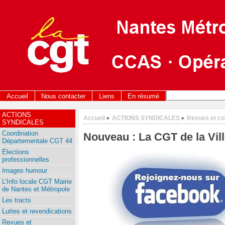
Accueil
Nous contacter
Liens
En résumé
ACTIONS
Accueil
ACTIONS SYNDICALES
Revues et c
>
>
SYNDICALES
Coordination
Nouveau : La CGT de la Vil
Départementale CGT 44
Élections
professionnelles
Images humour
L’Info locale CGT Mairie
de Nantes et Métropole
Les tracts
Luttes et revendications
Revues et