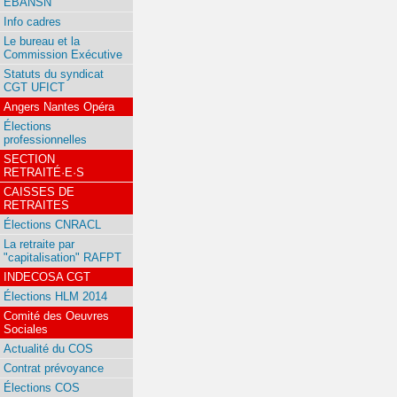
EBANSN
Info cadres
Le bureau et la
Commission Exécutive
Statuts du syndicat
CGT UFICT
Angers Nantes Opéra
Élections
professionnelles
SECTION
RETRAITÉ·E·S
CAISSES DE
RETRAITES
Élections CNRACL
La retraite par
"capitalisation" RAFPT
INDECOSA CGT
Élections HLM 2014
Comité des Oeuvres
Sociales
Actualité du COS
Contrat prévoyance
Élections COS