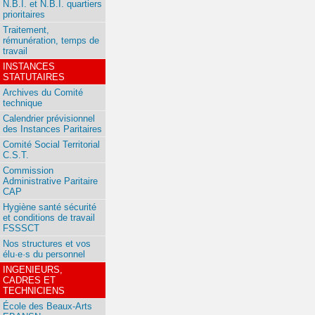
N.B.I. et N.B.I. quartiers
prioritaires
Traitement,
rémunération, temps de
travail
INSTANCES
STATUTAIRES
Archives du Comité
technique
Calendrier prévisionnel
des Instances Paritaires
Comité Social Territorial
C.S.T.
Commission
Administrative Paritaire
CAP
Hygiène santé sécurité
et conditions de travail
FSSSCT
Nos structures et vos
élu·e·s du personnel
INGENIEURS,
CADRES ET
TECHNICIENS
École des Beaux-Arts