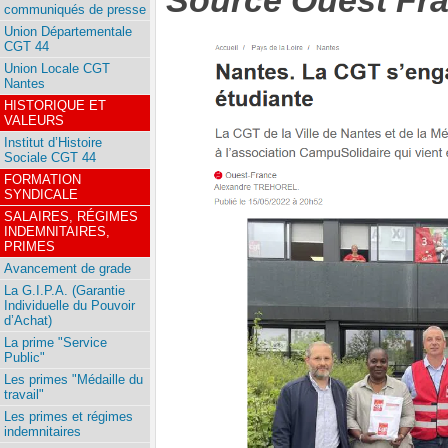
Source Ouest Fr
communiqués de presse
Union Départementale
CGT 44
Union Locale CGT
Nantes
HISTORIQUE ET
VALEURS
Institut d’Histoire
Sociale CGT 44
FORMATION
SYNDICALE
SALAIRES, RÉGIMES
INDEMNITAIRES,
PRIMES
Avancement de grade
La G.I.P.A. (Garantie
Individuelle du Pouvoir
d’Achat)
La prime "Service
Public"
Les primes "Médaille du
travail"
Les primes et régimes
indemnitaires