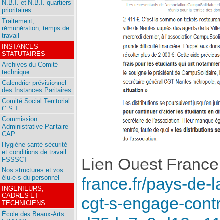
N.B.I. et N.B.I. quartiers
prioritaires
Traitement,
rémunération, temps de
travail
INSTANCES
STATUTAIRES
Archives du Comité
technique
Calendrier prévisionnel
des Instances Paritaires
Comité Social Territorial
C.S.T.
Commission
Administrative Paritaire
CAP
Hygiène santé sécurité
et conditions de travail
Lien Ouest Franc
FSSSCT
Nos structures et vos
élu·e·s du personnel
france.fr/pays-de-
INGENIEURS,
CADRES ET
cgt-s-engage-contr
TECHNICIENS
École des Beaux-Arts