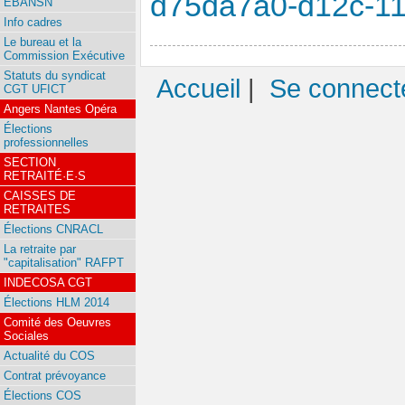
d75da7a0-d12c-1
EBANSN
Info cadres
Le bureau et la
Commission Exécutive
Statuts du syndicat
Accueil
|
Se connect
CGT UFICT
Angers Nantes Opéra
Élections
professionnelles
SECTION
RETRAITÉ·E·S
CAISSES DE
RETRAITES
Élections CNRACL
La retraite par
"capitalisation" RAFPT
INDECOSA CGT
Élections HLM 2014
Comité des Oeuvres
Sociales
Actualité du COS
Contrat prévoyance
Élections COS