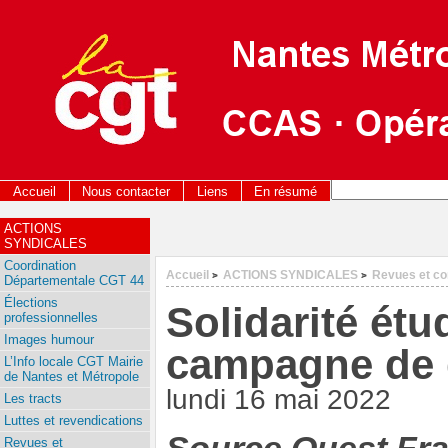
Accueil
Nous contacter
Liens
En résumé
ACTIONS
SYNDICALES
Coordination
Accueil
ACTIONS SYNDICALES
Revues et c
>
>
Départementale CGT 44
Élections
Solidarité ét
professionnelles
Images humour
campagne de do
L’Info locale CGT Mairie
de Nantes et Métropole
lundi 16 mai 2022
Les tracts
Luttes et revendications
Revues et