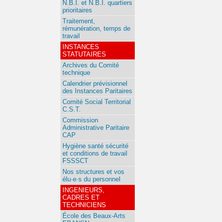
N.B.I. et N.B.I. quartiers
prioritaires
Traitement,
rémunération, temps de
travail
INSTANCES
STATUTAIRES
Archives du Comité
technique
Calendrier prévisionnel
des Instances Paritaires
Comité Social Territorial
C.S.T.
Commission
Administrative Paritaire
CAP
Hygiène santé sécurité
et conditions de travail
FSSSCT
Nos structures et vos
élu·e·s du personnel
INGENIEURS,
CADRES ET
TECHNICIENS
École des Beaux-Arts