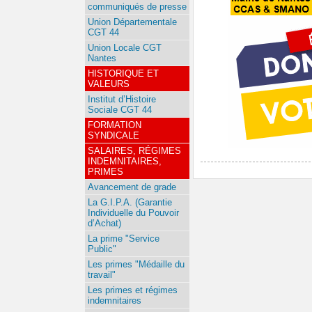
communiqués de presse
Union Départementale
CGT 44
Union Locale CGT
Nantes
HISTORIQUE ET
VALEURS
Institut d’Histoire
Sociale CGT 44
FORMATION
SYNDICALE
SALAIRES, RÉGIMES
INDEMNITAIRES,
PRIMES
Avancement de grade
La G.I.P.A. (Garantie
Individuelle du Pouvoir
d’Achat)
La prime "Service
Public"
Les primes "Médaille du
travail"
Les primes et régimes
indemnitaires