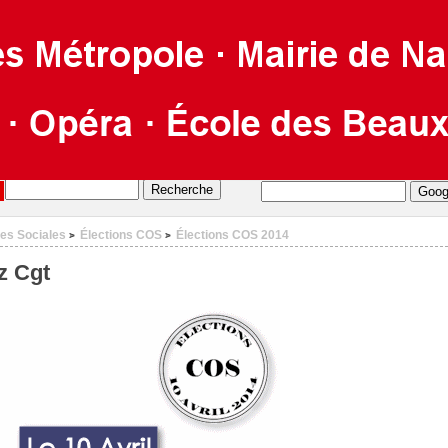
es Sociales
Élections COS
Élections COS 2014
>
>
z Cgt