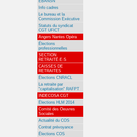
EBANSN
Info cadres
Le bureau et la
Commission Exécutive
Statuts du syndicat
CGT UFICT
Angers Nantes Opéra
Élections
professionnelles
SECTION
RETRAITÉ·E·S
CAISSES DE
RETRAITES
Élections CNRACL
La retraite par
"capitalisation" RAFPT
INDECOSA CGT
Élections HLM 2014
Comité des Oeuvres
Sociales
Actualité du COS
Contrat prévoyance
Élections COS