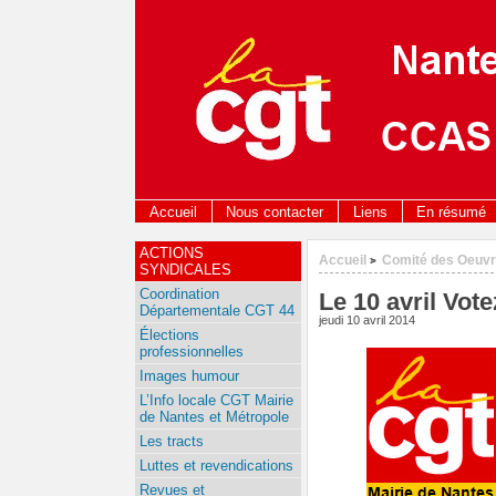
Accueil
Nous contacter
Liens
En résumé
ACTIONS
Accueil
Comité des Oeuvr
>
SYNDICALES
Coordination
Le 10 avril Vote
Départementale CGT 44
jeudi 10 avril 2014
Élections
professionnelles
Images humour
L’Info locale CGT Mairie
de Nantes et Métropole
Les tracts
Luttes et revendications
Revues et