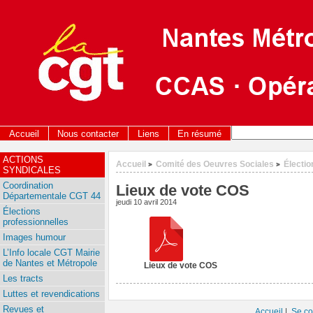
Accueil
Nous contacter
Liens
En résumé
ACTIONS
Accueil
Comité des Oeuvres Sociales
Électi
>
>
SYNDICALES
Coordination
Lieux de vote COS
Départementale CGT 44
jeudi 10 avril 2014
Élections
professionnelles
Images humour
L’Info locale CGT Mairie
de Nantes et Métropole
Lieux de vote COS
Les tracts
Luttes et revendications
Revues et
Accueil
|
Se co