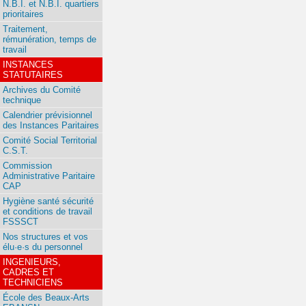
N.B.I. et N.B.I. quartiers
prioritaires
Traitement,
rémunération, temps de
travail
INSTANCES
STATUTAIRES
Archives du Comité
technique
Calendrier prévisionnel
des Instances Paritaires
Comité Social Territorial
C.S.T.
Commission
Administrative Paritaire
CAP
Hygiène santé sécurité
et conditions de travail
FSSSCT
Nos structures et vos
élu·e·s du personnel
INGENIEURS,
CADRES ET
TECHNICIENS
École des Beaux-Arts