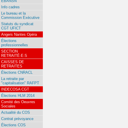
EBANSN
Info cadres
Le bureau et la
Commission Exécutive
Statuts du syndicat
CGT UFICT
Angers Nantes Opéra
Élections
professionnelles
SECTION
RETRAITÉ·E·S
CAISSES DE
RETRAITES
Élections CNRACL
La retraite par
"capitalisation" RAFPT
INDECOSA CGT
Élections HLM 2014
Comité des Oeuvres
Sociales
Actualité du COS
Contrat prévoyance
Élections COS