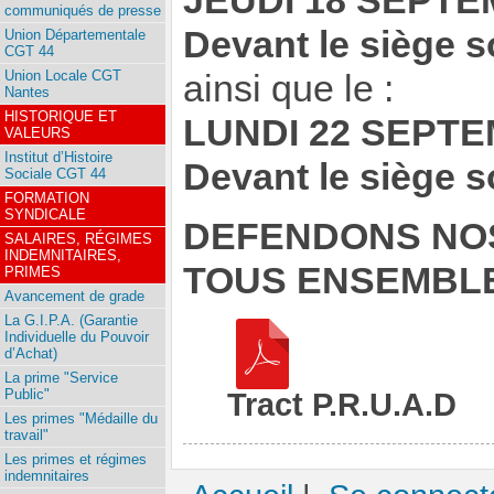
JEUDI 18 SEPTE
communiqués de presse
Devant le siège 
Union Départementale
CGT 44
Union Locale CGT
ainsi que le :
Nantes
HISTORIQUE ET
LUNDI 22 SEPTE
VALEURS
Institut d’Histoire
Devant le siège 
Sociale CGT 44
FORMATION
SYNDICALE
DEFENDONS NOS
SALAIRES, RÉGIMES
INDEMNITAIRES,
TOUS ENSEMBLE
PRIMES
Avancement de grade
La G.I.P.A. (Garantie
Individuelle du Pouvoir
d’Achat)
La prime "Service
Public"
Tract P.R.U.A.D
Les primes "Médaille du
travail"
Les primes et régimes
indemnitaires