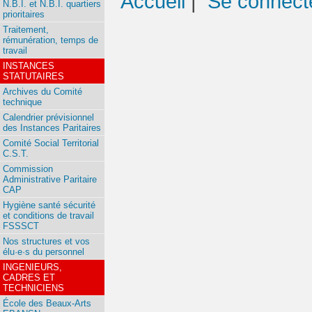
Accueil
|
Se connect
N.B.I. et N.B.I. quartiers
prioritaires
Traitement,
rémunération, temps de
travail
INSTANCES
STATUTAIRES
Archives du Comité
technique
Calendrier prévisionnel
des Instances Paritaires
Comité Social Territorial
C.S.T.
Commission
Administrative Paritaire
CAP
Hygiène santé sécurité
et conditions de travail
FSSSCT
Nos structures et vos
élu·e·s du personnel
INGENIEURS,
CADRES ET
TECHNICIENS
École des Beaux-Arts