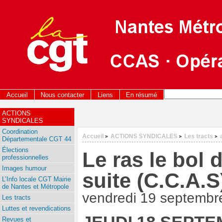
Accueil
Nous contacter
Liens
En résumé
ACTIONS
SYNDICALES
Coordination
Accueil
ACTIONS SYNDICALES
Les tracts
>
>
>
Départementale CGT 44
Élections
Le ras le bol 
professionnelles
Images humour
suite (C.C.A.S
L’Info locale CGT Mairie
de Nantes et Métropole
vendredi 19 septembr
Les tracts
Luttes et revendications
Revues et