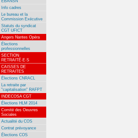
EBANSN
Info cadres
Le bureau et la
Commission Exécutive
Statuts du syndicat
CGT UFICT
Angers Nantes Opéra
Élections
professionnelles
SECTION
RETRAITÉ·E·S
CAISSES DE
RETRAITES
Élections CNRACL
La retraite par
"capitalisation" RAFPT
INDECOSA CGT
Élections HLM 2014
Comité des Oeuvres
Sociales
Actualité du COS
Contrat prévoyance
Élections COS