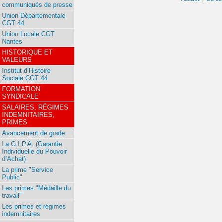
communiqués de presse
Union Départementale
CGT 44
Union Locale CGT
Nantes
HISTORIQUE ET
VALEURS
Institut d’Histoire
Sociale CGT 44
FORMATION
SYNDICALE
SALAIRES, RÉGIMES
INDEMNITAIRES,
PRIMES
Avancement de grade
La G.I.P.A. (Garantie
Individuelle du Pouvoir
d’Achat)
La prime "Service
Public"
Les primes "Médaille du
travail"
Les primes et régimes
indemnitaires