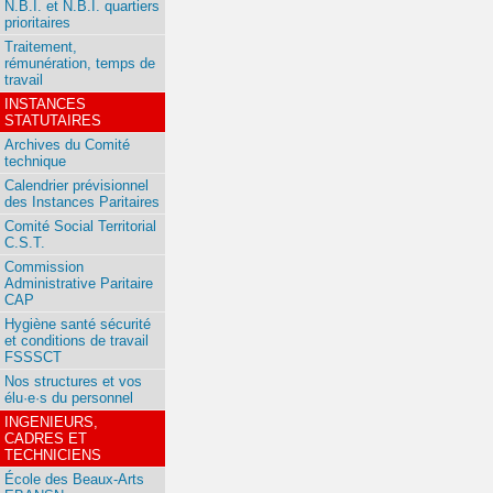
N.B.I. et N.B.I. quartiers
prioritaires
Traitement,
rémunération, temps de
travail
INSTANCES
STATUTAIRES
Archives du Comité
technique
Calendrier prévisionnel
des Instances Paritaires
Comité Social Territorial
C.S.T.
Commission
Administrative Paritaire
CAP
Hygiène santé sécurité
et conditions de travail
FSSSCT
Nos structures et vos
élu·e·s du personnel
INGENIEURS,
CADRES ET
TECHNICIENS
École des Beaux-Arts