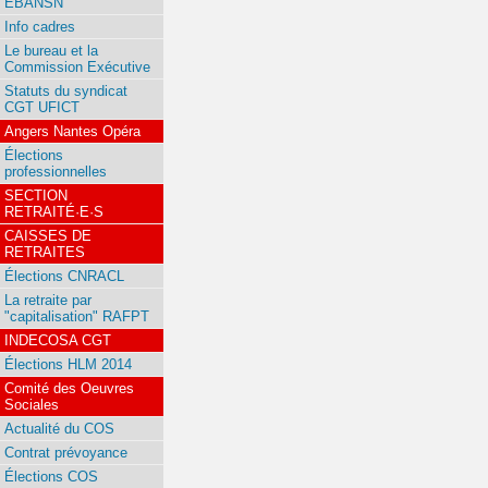
EBANSN
Info cadres
Le bureau et la
Commission Exécutive
Statuts du syndicat
CGT UFICT
Angers Nantes Opéra
Élections
professionnelles
SECTION
RETRAITÉ·E·S
CAISSES DE
RETRAITES
Élections CNRACL
La retraite par
"capitalisation" RAFPT
INDECOSA CGT
Élections HLM 2014
Comité des Oeuvres
Sociales
Actualité du COS
Contrat prévoyance
Élections COS