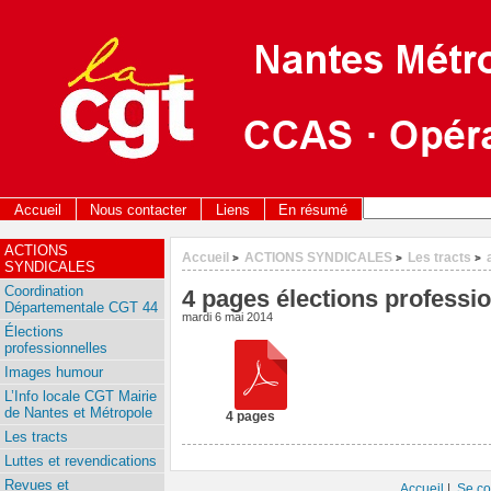
Accueil
Nous contacter
Liens
En résumé
ACTIONS
Accueil
ACTIONS SYNDICALES
Les tracts
>
>
>
SYNDICALES
Coordination
4 pages élections professi
Départementale CGT 44
mardi 6 mai 2014
Élections
professionnelles
Images humour
L’Info locale CGT Mairie
de Nantes et Métropole
4 pages
Les tracts
Luttes et revendications
Revues et
Accueil
|
Se co