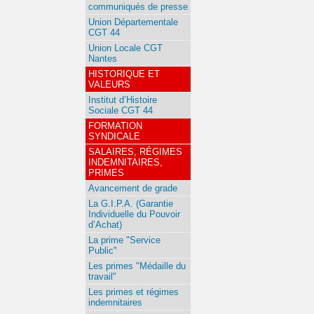
communiqués de presse
Union Départementale
CGT 44
Union Locale CGT
Nantes
HISTORIQUE ET
VALEURS
Institut d’Histoire
Sociale CGT 44
FORMATION
SYNDICALE
SALAIRES, RÉGIMES
INDEMNITAIRES,
PRIMES
Avancement de grade
La G.I.P.A. (Garantie
Individuelle du Pouvoir
d’Achat)
La prime "Service
Public"
Les primes "Médaille du
travail"
Les primes et régimes
indemnitaires