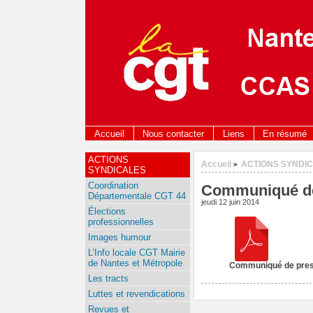
Accueil
Nous contacter
Liens
En résumé
ACTIONS
Accueil
ACTIONS SYNDI
>
SYNDICALES
Coordination
Communiqué de p
Départementale CGT 44
jeudi 12 juin 2014
Élections
professionnelles
Images humour
L’Info locale CGT Mairie
de Nantes et Métropole
Communiqué de press
Les tracts
Luttes et revendications
Revues et