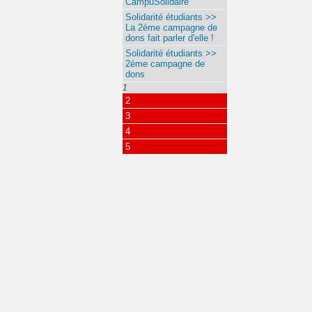
CampuSolidaire
Solidarité étudiants >>
La 2ème campagne de
dons fait parler d'elle !
Solidarité étudiants >>
2ème campagne de
dons
1
2
3
4
5