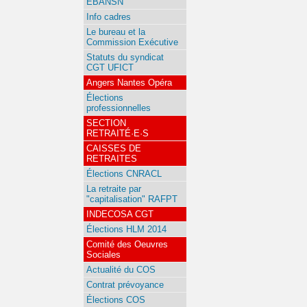
EBANSN
Info cadres
Le bureau et la
Commission Exécutive
Statuts du syndicat
CGT UFICT
Angers Nantes Opéra
Élections
professionnelles
SECTION
RETRAITÉ·E·S
CAISSES DE
RETRAITES
Élections CNRACL
La retraite par
"capitalisation" RAFPT
INDECOSA CGT
Élections HLM 2014
Comité des Oeuvres
Sociales
Actualité du COS
Contrat prévoyance
Élections COS