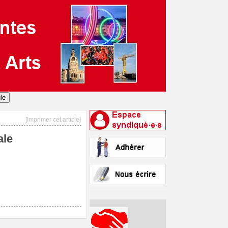
[Imprimer cet article}
ale