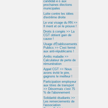
candidat·e·s aux
prochaines élections
municipales
Lutte contre les idées
d'extrême droite
Le vrai visage du RN >>
Il ment et on le prouve !
Droits à congés >> La
CGT obtient gain de
cause !
Usage d'Établissements
Publics >> C'est fermé
aux anti-républicains !
Arrêts maladie >>
Calculateur de perte de
rémunération
Appel CGT >> Nous
avons évité le pire,
gagnons le meilleur !
Participation employeur
aux titres de transport
>> Désormais c'est 75
% de l'abonnement
Solidarité étudiants >>
Les remerciements de
l'association