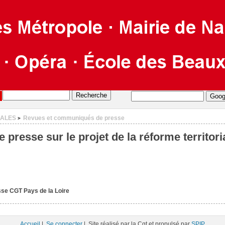
CALES
Revues et communiqués de presse
>
resse sur le projet de la réforme territori
e CGT Pays de la Loire
Accueil
|
Se connecter
| Site réalisé par la Cgt et propulsé par
SPIP
.