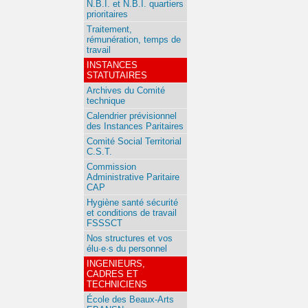
N.B.I. et N.B.I. quartiers
prioritaires
Traitement,
rémunération, temps de
travail
INSTANCES
STATUTAIRES
Archives du Comité
technique
Calendrier prévisionnel
des Instances Paritaires
Comité Social Territorial
C.S.T.
Commission
Administrative Paritaire
CAP
Hygiène santé sécurité
et conditions de travail
FSSSCT
Nos structures et vos
élu·e·s du personnel
INGENIEURS,
CADRES ET
TECHNICIENS
École des Beaux-Arts