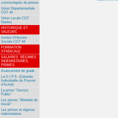
communiqués de presse
Union Départementale
CGT 44
Union Locale CGT
Nantes
HISTORIQUE ET
VALEURS
Institut d’Histoire
Sociale CGT 44
FORMATION
SYNDICALE
SALAIRES, RÉGIMES
INDEMNITAIRES,
PRIMES
Avancement de grade
La G.I.P.A. (Garantie
Individuelle du Pouvoir
d’Achat)
La prime "Service
Public"
Les primes "Médaille du
travail"
Les primes et régimes
indemnitaires