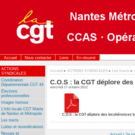
Accueil
Nous contacter
Liens
En résumé
ACTIONS
Accueil
ACTIONS SYNDICALES
Les tracts
>
>
>
SYNDICALES
Coordination
C.O.S : la CGT déplore des
Départementale CGT 44
mercredi 17 octobre 2012
Élections
professionnelles
Images humour
L’Info locale CGT Mairie
de Nantes et Métropole
C.O.S : la CGT déplore des incohérences 
Les tracts
Luttes et revendications
Revues et
Accueil
|
Se co