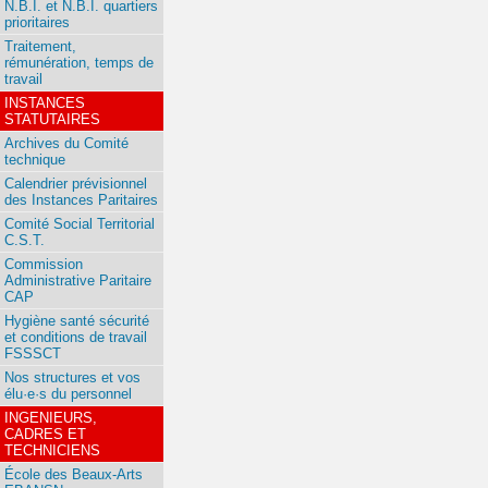
N.B.I. et N.B.I. quartiers
prioritaires
Traitement,
rémunération, temps de
travail
INSTANCES
STATUTAIRES
Archives du Comité
technique
Calendrier prévisionnel
des Instances Paritaires
Comité Social Territorial
C.S.T.
Commission
Administrative Paritaire
CAP
Hygiène santé sécurité
et conditions de travail
FSSSCT
Nos structures et vos
élu·e·s du personnel
INGENIEURS,
CADRES ET
TECHNICIENS
École des Beaux-Arts