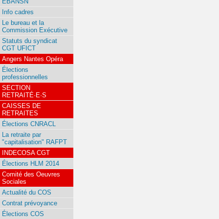
EBANSN
Info cadres
Le bureau et la
Commission Exécutive
Statuts du syndicat
CGT UFICT
Angers Nantes Opéra
Élections
professionnelles
SECTION
RETRAITÉ·E·S
CAISSES DE
RETRAITES
Élections CNRACL
La retraite par
"capitalisation" RAFPT
INDECOSA CGT
Élections HLM 2014
Comité des Oeuvres
Sociales
Actualité du COS
Contrat prévoyance
Élections COS