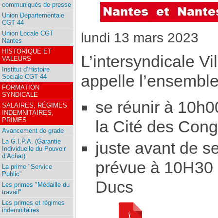
communiqués de presse
Union Départementale
CGT 44
Union Locale CGT
lundi 13 mars 2023
Nantes
HISTORIQUE ET
L’intersyndicale V
VALEURS
Institut d’Histoire
appelle l’ensemble
Sociale CGT 44
FORMATION
SYNDICALE
se réunir à 10h
SALAIRES, RÉGIMES
INDEMNITAIRES,
PRIMES
la Cité des Con
Avancement de grade
La G.I.P.A. (Garantie
juste avant de s
Individuelle du Pouvoir
d’Achat)
prévue à 10H30 
La prime "Service
Public"
Ducs
Les primes "Médaille du
travail"
Les primes et régimes
indemnitaires