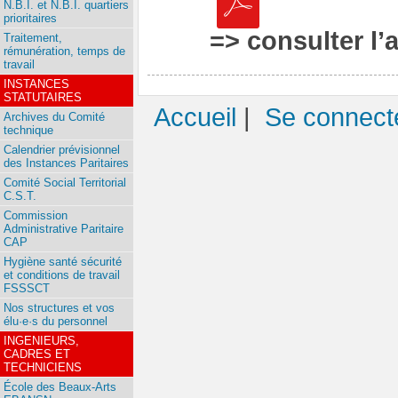
N.B.I. et N.B.I. quartiers
prioritaires
=> consulter l’
Traitement,
rémunération, temps de
travail
INSTANCES
STATUTAIRES
Accueil
|
Se connect
Archives du Comité
technique
Calendrier prévisionnel
des Instances Paritaires
Comité Social Territorial
C.S.T.
Commission
Administrative Paritaire
CAP
Hygiène santé sécurité
et conditions de travail
FSSSCT
Nos structures et vos
élu·e·s du personnel
INGENIEURS,
CADRES ET
TECHNICIENS
École des Beaux-Arts