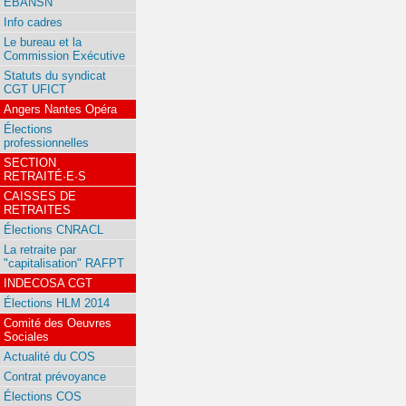
EBANSN
Info cadres
Le bureau et la
Commission Exécutive
Statuts du syndicat
CGT UFICT
Angers Nantes Opéra
Élections
professionnelles
SECTION
RETRAITÉ·E·S
CAISSES DE
RETRAITES
Élections CNRACL
La retraite par
"capitalisation" RAFPT
INDECOSA CGT
Élections HLM 2014
Comité des Oeuvres
Sociales
Actualité du COS
Contrat prévoyance
Élections COS