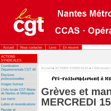
Accueil
Nous contacter
Liens
En résumé
ACTIONS
SYNDICALES
Coordination
Accueil
ACTIONS SYNDICALES
L’Info locale
>
>
Départementale CGT 44
Élections
professionnelles
Images humour
Grèves et man
L’Info locale CGT Mairie
de Nantes et Métropole
MERCREDI 1
Les tracts
Luttes et revendications
Revues et