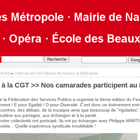
CALES
L’Info locale CGT Mairie de Nantes et Métropole
>
s à la CGT >> Nos camarades participent au
e la Fédération des Services Publics a organisé la 6ème édition du Fest
ent / E pour Egalité / D pour Diversité. C’est donc un évènement en
contres, des débats, de la musique ainsi que beaucoup de "rigolades". 
culière aux partages, aux échanges et à la parité.
tre collectivité ont participé. Ils ont pu échanger avec Philippe MARTI
visite... Quelle expérience syndicale inoubliable !