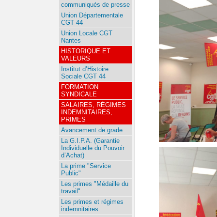
communiqués de presse
Union Départementale
CGT 44
Union Locale CGT
Nantes
HISTORIQUE ET
VALEURS
Institut d’Histoire
Sociale CGT 44
FORMATION
SYNDICALE
SALAIRES, RÉGIMES
INDEMNITAIRES,
PRIMES
Avancement de grade
La G.I.P.A. (Garantie
Individuelle du Pouvoir
d’Achat)
La prime "Service
Public"
Les primes "Médaille du
travail"
Les primes et régimes
indemnitaires