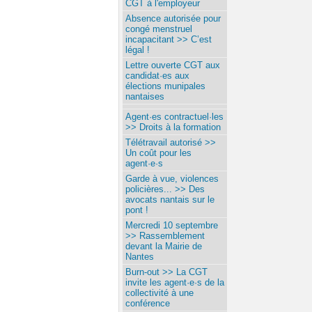
CGT à l'employeur
Absence autorisée pour
congé menstruel
incapacitant >> C’est
légal !
Lettre ouverte CGT aux
candidat·es aux
élections munipales
nantaises
Agent·es contractuel·les
>> Droits à la formation
Télétravail autorisé >>
Un coût pour les
agent·e·s
Garde à vue, violences
policières... >> Des
avocats nantais sur le
pont !
Mercredi 10 septembre
>> Rassemblement
devant la Mairie de
Nantes
Burn-out >> La CGT
invite les agent·e·s de la
collectivité à une
conférence