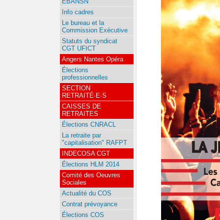
EBANSN
Info cadres
Le bureau et la
Commission Exécutive
Statuts du syndicat
CGT UFICT
Angers Nantes Opéra
Élections
professionnelles
SECTION
RETRAITÉ·E·S
CAISSES DE
RETRAITES
Élections CNRACL
La retraite par
"capitalisation" RAFPT
INDECOSA CGT
Élections HLM 2014
Comité des Oeuvres
Sociales
Actualité du COS
Contrat prévoyance
Élections COS