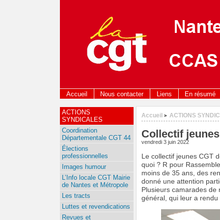
Accueil
Nous contacter
Liens
En résumé
ACTIONS
Accueil
ACTIONS SYNDI
>
SYNDICALES
Coordination
Collectif jeune
Départementale CGT 44
vendredi 3 juin 2022
Élections
professionnelles
Le collectif jeunes CGT d
quoi ? R pour Rassemblem
Images humour
moins de 35 ans, des ren
L’Info locale CGT Mairie
donné une attention parti
de Nantes et Métropole
Plusieurs camarades de no
Les tracts
général, qui leur a rendu 
Luttes et revendications
Revues et