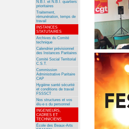
N.B.I. et N.B.I. quartiers
prioritaires
Traitement,
rémunération, temps de
travail
INSTANCES
STATUTAIRES
Archives du Comité
technique
Calendrier prévisionnel
des Instances Paritaires
Comité Social Territorial
C.S.T.
Commission
Administrative Paritaire
CAP
Hygiène santé sécurité
et conditions de travail
FSSSCT
Nos structures et vos
élu·e·s du personnel
INGENIEURS,
CADRES ET
TECHNICIENS
École des Beaux-Arts