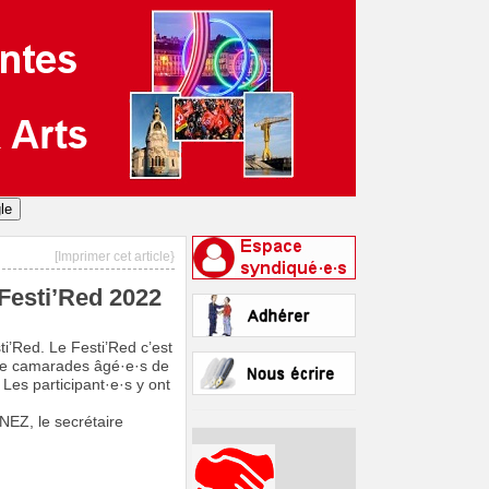
[Imprimer cet article}
 Festi’Red 2022
i’Red. Le Festi’Red c’est
tre camarades âgé·e·s de
Les participant·e·s y ont
NEZ, le secrétaire