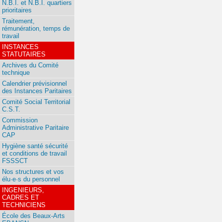
N.B.I. et N.B.I. quartiers
prioritaires
Traitement,
rémunération, temps de
travail
INSTANCES
STATUTAIRES
Archives du Comité
technique
Calendrier prévisionnel
des Instances Paritaires
Comité Social Territorial
C.S.T.
Commission
Administrative Paritaire
CAP
Hygiène santé sécurité
et conditions de travail
FSSSCT
Nos structures et vos
élu·e·s du personnel
INGENIEURS,
CADRES ET
TECHNICIENS
École des Beaux-Arts