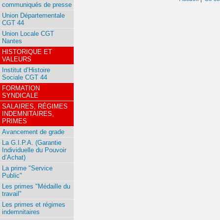
communiqués de presse
Union Départementale
CGT 44
Union Locale CGT
Nantes
HISTORIQUE ET
VALEURS
Institut d’Histoire
Sociale CGT 44
FORMATION
SYNDICALE
SALAIRES, RÉGIMES
INDEMNITAIRES,
PRIMES
Avancement de grade
La G.I.P.A. (Garantie
Individuelle du Pouvoir
d’Achat)
La prime "Service
Public"
Les primes "Médaille du
travail"
Les primes et régimes
indemnitaires