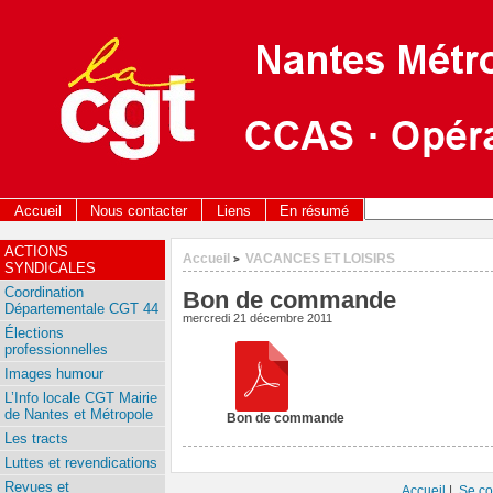
Accueil
Nous contacter
Liens
En résumé
ACTIONS
Accueil
VACANCES ET LOISIRS
>
SYNDICALES
Coordination
Bon de commande
Départementale CGT 44
mercredi 21 décembre 2011
Élections
professionnelles
Images humour
L’Info locale CGT Mairie
de Nantes et Métropole
Bon de commande
Les tracts
Luttes et revendications
Revues et
Accueil
|
Se co