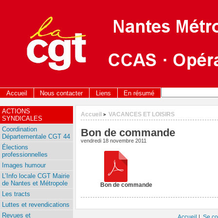
Accueil
Nous contacter
Liens
En résumé
ACTIONS
Accueil
VACANCES ET LOISIRS
>
SYNDICALES
Coordination
Bon de commande
Départementale CGT 44
vendredi 18 novembre 2011
Élections
professionnelles
Images humour
L’Info locale CGT Mairie
de Nantes et Métropole
Bon de commande
Les tracts
Luttes et revendications
Revues et
Accueil
|
Se co