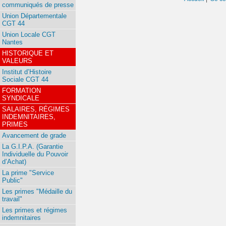
communiqués de presse
Union Départementale
CGT 44
Union Locale CGT
Nantes
HISTORIQUE ET
VALEURS
Institut d’Histoire
Sociale CGT 44
FORMATION
SYNDICALE
SALAIRES, RÉGIMES
INDEMNITAIRES,
PRIMES
Avancement de grade
La G.I.P.A. (Garantie
Individuelle du Pouvoir
d’Achat)
La prime "Service
Public"
Les primes "Médaille du
travail"
Les primes et régimes
indemnitaires