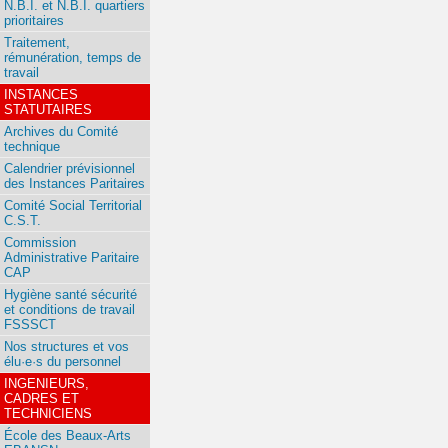
N.B.I. et N.B.I. quartiers
prioritaires
Traitement,
rémunération, temps de
travail
INSTANCES
STATUTAIRES
Archives du Comité
technique
Calendrier prévisionnel
des Instances Paritaires
Comité Social Territorial
C.S.T.
Commission
Administrative Paritaire
CAP
Hygiène santé sécurité
et conditions de travail
FSSSCT
Nos structures et vos
élu·e·s du personnel
INGENIEURS,
CADRES ET
TECHNICIENS
École des Beaux-Arts