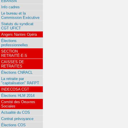
EBANSN
Info cadres
Le bureau et la
Commission Exécutive
Statuts du syndicat
CGT UFICT
Angers Nantes Opéra
Élections
professionnelles
SECTION
RETRAITÉ·E·S
CAISSES DE
RETRAITES
Élections CNRACL
La retraite par
"capitalisation" RAFPT
INDECOSA CGT
Élections HLM 2014
Comité des Oeuvres
Sociales
Actualité du COS
Contrat prévoyance
Élections COS