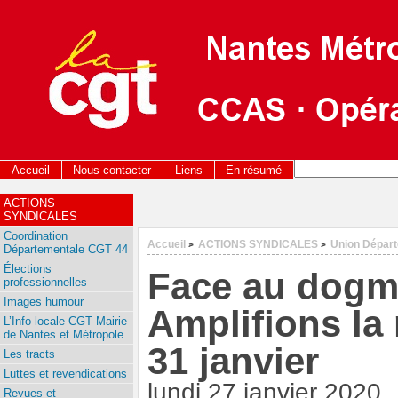
Accueil
Nous contacter
Liens
En résumé
ACTIONS
SYNDICALES
Coordination
Accueil
ACTIONS SYNDICALES
Union Dépar
>
>
Départementale CGT 44
Élections
Face au dogm
professionnelles
Images humour
Amplifions la 
L’Info locale CGT Mairie
de Nantes et Métropole
31 janvier
Les tracts
Luttes et revendications
lundi 27 janvier 2020
Revues et