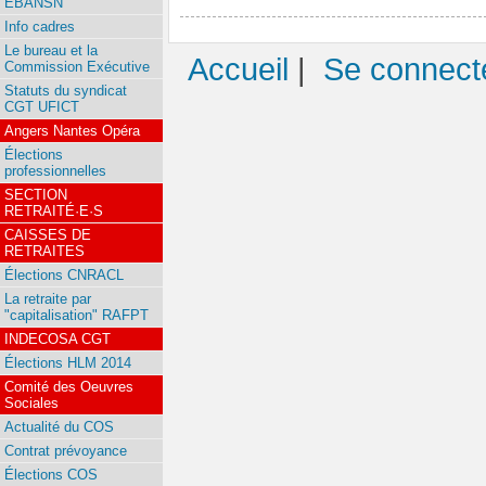
EBANSN
Info cadres
Le bureau et la
Accueil
|
Se connect
Commission Exécutive
Statuts du syndicat
CGT UFICT
Angers Nantes Opéra
Élections
professionnelles
SECTION
RETRAITÉ·E·S
CAISSES DE
RETRAITES
Élections CNRACL
La retraite par
"capitalisation" RAFPT
INDECOSA CGT
Élections HLM 2014
Comité des Oeuvres
Sociales
Actualité du COS
Contrat prévoyance
Élections COS