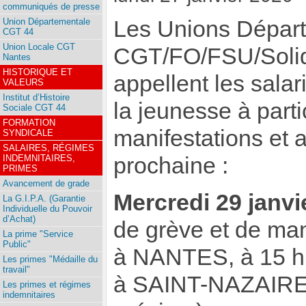
communiqués de presse
Union Départementale
Les Unions Dépar
CGT 44
Union Locale CGT
CGT/FO/FSU/Solida
Nantes
HISTORIQUE ET
appellent les salari
VALEURS
Institut d’Histoire
la jeunesse à part
Sociale CGT 44
FORMATION
manifestations et 
SYNDICALE
SALAIRES, RÉGIMES
INDEMNITAIRES,
prochaine :
PRIMES
Avancement de grade
Mercredi 29 janvi
La G.I.P.A. (Garantie
Individuelle du Pouvoir
d’Achat)
de grève et de man
La prime "Service
Public"
à NANTES, à 15 h,
Les primes "Médaille du
travail"
à SAINT-NAZAIRE, 
Les primes et régimes
indemnitaires