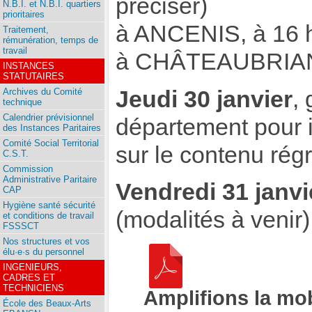
préciser)
N.B.I. et N.B.I. quartiers
prioritaires
à ANCENIS, à 16 h
Traitement,
rémunération, temps de
travail
à CHÂTEAUBRIANT 
INSTANCES
STATUTAIRES
Jeudi 30 janvier
,
Archives du Comité
technique
Calendrier prévisionnel
département pour i
des Instances Paritaires
Comité Social Territorial
sur le contenu rég
C.S.T.
Commission
Administrative Paritaire
Vendredi 31 janvi
CAP
Hygiène santé sécurité
(modalités à venir)
et conditions de travail
FSSSCT
Nos structures et vos
élu·e·s du personnel
INGENIEURS,
CADRES ET
TECHNICIENS
Amplifions la mobi
École des Beaux-Arts