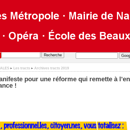
CALES
Les tracts
Archives tracts 2019
>
>
nifeste pour une réforme qui remette à l’end
ance !