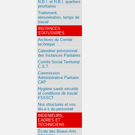
N.B.I. et N.B.I. quartiers
prioritaires
Traitement,
rémunération, temps de
travail
INSTANCES
STATUTAIRES
Archives du Comité
technique
Calendrier prévisionnel
des Instances Paritaires
Comité Social Territorial
C.S.T.
Commission
Administrative Paritaire
CAP
Hygiène santé sécurité
et conditions de travail
FSSSCT
Nos structures et vos
élu·e·s du personnel
INGENIEURS,
CADRES ET
TECHNICIENS
École des Beaux-Arts