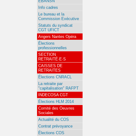
EBANSN
Info cadres
Le bureau et la
Commission Exécutive
Statuts du syndicat
CGT UFICT
Angers Nantes Opéra
Élections
professionnelles
SECTION
RETRAITÉ·E·S
CAISSES DE
RETRAITES
Élections CNRACL
La retraite par
"capitalisation" RAFPT
INDECOSA CGT
Élections HLM 2014
Comité des Oeuvres
Sociales
Actualité du COS
Contrat prévoyance
Élections COS