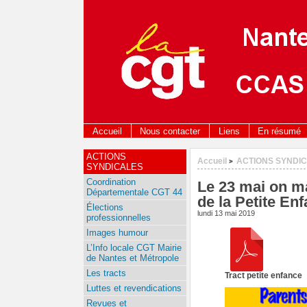
Accueil
Nous contacter
Liens
En résumé
ACTIONS
Accueil
ACTIONS SYNDI
>
SYNDICALES
Coordination
Le 23 mai on ma
Départementale CGT 44
de la Petite Enf
Élections
lundi 13 mai 2019
professionnelles
Images humour
L’Info locale CGT Mairie
de Nantes et Métropole
Les tracts
Tract petite enfance
Luttes et revendications
Revues et