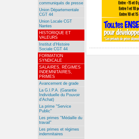
communiqués de presse
Union Départementale
CGT 44
Union Locale CGT
Nantes
HISTORIQUE ET
VALEURS
Institut d’Histoire
Sociale CGT 44
FORMATION
SYNDICALE
SALAIRES, RÉGIMES
INDEMNITAIRES,
PRIMES
Avancement de grade
La G.I.P.A. (Garantie
Individuelle du Pouvoir
d’Achat)
La prime "Service
Public"
Les primes "Médaille du
travail"
Les primes et régimes
indemnitaires