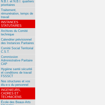
N.B.I. et N.B.I. quartiers
prioritaires
Traitement,
rémunération, temps de
travail
INSTANCES
STATUTAIRES
Archives du Comité
technique
Calendrier prévisionnel
des Instances Paritaires
Comité Social Territorial
C.S.T.
Commission
Administrative Paritaire
CAP
Hygiène santé sécurité
et conditions de travail
FSSSCT
Nos structures et vos
élu·e·s du personnel
INGENIEURS,
CADRES ET
TECHNICIENS
École des Beaux-Arts