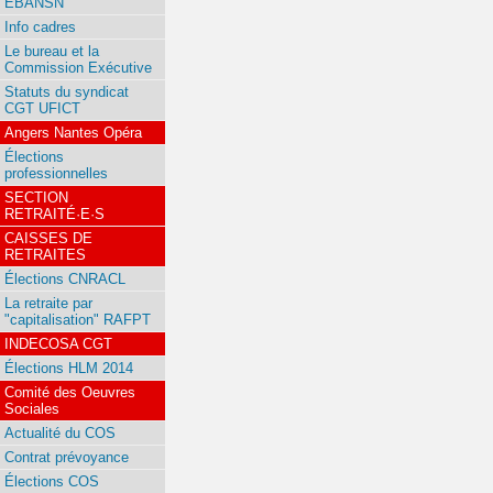
EBANSN
Info cadres
Le bureau et la
Commission Exécutive
Statuts du syndicat
CGT UFICT
Angers Nantes Opéra
Élections
professionnelles
SECTION
RETRAITÉ·E·S
CAISSES DE
RETRAITES
Élections CNRACL
La retraite par
"capitalisation" RAFPT
INDECOSA CGT
Élections HLM 2014
Comité des Oeuvres
Sociales
Actualité du COS
Contrat prévoyance
Élections COS