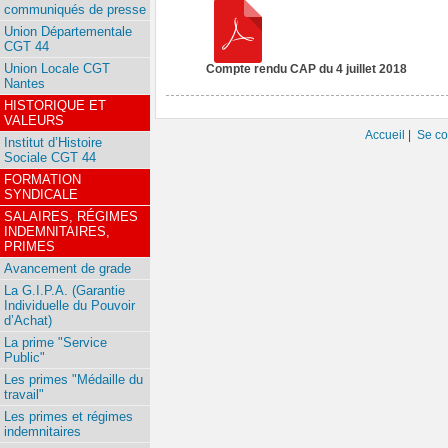
communiqués de presse
Union Départementale
CGT 44
Union Locale CGT
Compte rendu CAP du 4 juillet 2018
Nantes
HISTORIQUE ET
VALEURS
Accueil
|
Se co
Institut d’Histoire
Sociale CGT 44
FORMATION
SYNDICALE
SALAIRES, RÉGIMES
INDEMNITAIRES,
PRIMES
Avancement de grade
La G.I.P.A. (Garantie
Individuelle du Pouvoir
d’Achat)
La prime "Service
Public"
Les primes "Médaille du
travail"
Les primes et régimes
indemnitaires