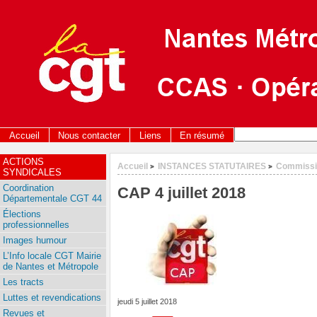
Accueil
Nous contacter
Liens
En résumé
ACTIONS
Accueil
INSTANCES STATUTAIRES
Commissio
>
>
SYNDICALES
Coordination
CAP 4 juillet 2018
Départementale CGT 44
Élections
professionnelles
Images humour
L’Info locale CGT Mairie
de Nantes et Métropole
Les tracts
Luttes et revendications
jeudi 5 juillet 2018
Revues et