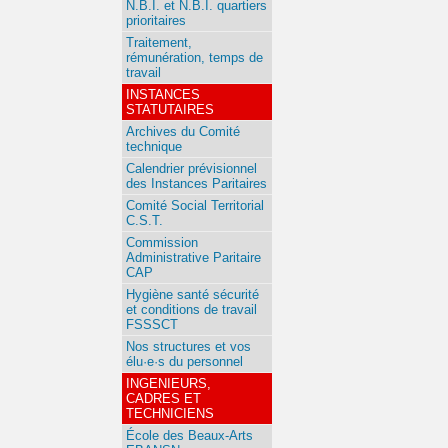
N.B.I. et N.B.I. quartiers
prioritaires
Traitement,
rémunération, temps de
travail
INSTANCES
STATUTAIRES
Archives du Comité
technique
Calendrier prévisionnel
des Instances Paritaires
Comité Social Territorial
C.S.T.
Commission
Administrative Paritaire
CAP
Hygiène santé sécurité
et conditions de travail
FSSSCT
Nos structures et vos
élu·e·s du personnel
INGENIEURS,
CADRES ET
TECHNICIENS
École des Beaux-Arts