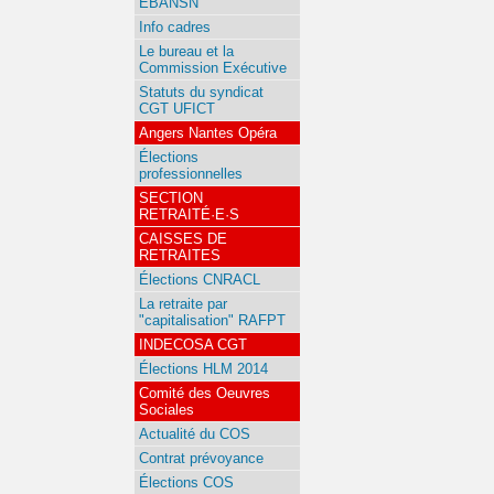
EBANSN
Info cadres
Le bureau et la
Commission Exécutive
Statuts du syndicat
CGT UFICT
Angers Nantes Opéra
Élections
professionnelles
SECTION
RETRAITÉ·E·S
CAISSES DE
RETRAITES
Élections CNRACL
La retraite par
"capitalisation" RAFPT
INDECOSA CGT
Élections HLM 2014
Comité des Oeuvres
Sociales
Actualité du COS
Contrat prévoyance
Élections COS