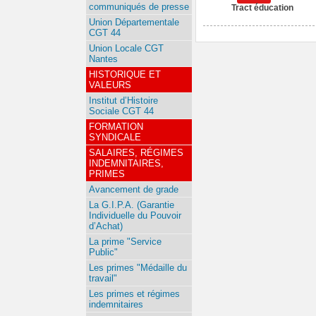
communiqués de presse
Tract éducation
Union Départementale
CGT 44
Union Locale CGT
Nantes
HISTORIQUE ET
VALEURS
Institut d’Histoire
Sociale CGT 44
FORMATION
SYNDICALE
SALAIRES, RÉGIMES
INDEMNITAIRES,
PRIMES
Avancement de grade
La G.I.P.A. (Garantie
Individuelle du Pouvoir
d’Achat)
La prime "Service
Public"
Les primes "Médaille du
travail"
Les primes et régimes
indemnitaires