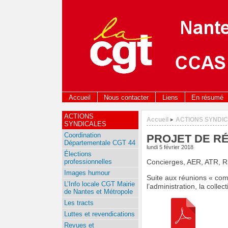
Accueil
Nous contacter
Liens
En résumé
ACTIONS
Accueil
ACTIONS SYNDI
>
SYNDICALES
Coordination
PROJET DE RÉ
Départementale CGT 44
lundi 5 février 2018
Élections
professionnelles
Concierges, AER, ATR, 
Images humour
Suite aux réunions « com
L’Info locale CGT Mairie
l’administration, la colle
de Nantes et Métropole
Les tracts
Luttes et revendications
Revues et