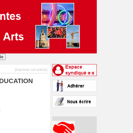
[Imprimer cet article}
ÉDUCATION
.