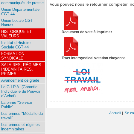
communiqués de presse
Vous pouvez nous le retourner compléter, n
Union Départementale
CGT 44
Union Locale CGT
Nantes
HISTORIQUE ET
Document de vote à imprimer
VALEURS
Institut d’Histoire
Sociale CGT 44
FORMATION
Tract intersyndical votation citoyenne
SYNDICALE
SALAIRES, RÉGIMES
INDEMNITAIRES,
PRIMES
Avancement de grade
La G.I.P.A. (Garantie
Individuelle du Pouvoir
d’Achat)
La prime "Service
Public"
Accueil
|
Se co
Les primes "Médaille du
travail"
Les primes et régimes
indemnitaires