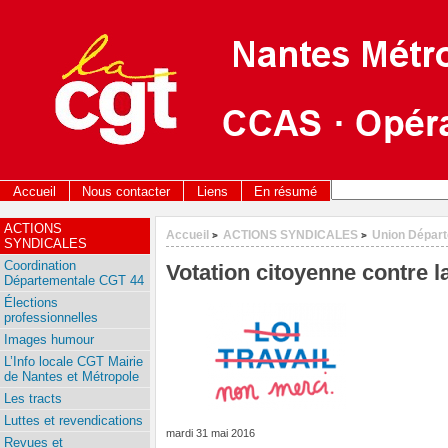
Accueil
Nous contacter
Liens
En résumé
ACTIONS
Accueil
ACTIONS SYNDICALES
Union Dépar
>
>
SYNDICALES
Coordination
Votation citoyenne contre la l
Départementale CGT 44
Élections
professionnelles
Images humour
L’Info locale CGT Mairie
de Nantes et Métropole
Les tracts
Luttes et revendications
mardi 31 mai 2016
Revues et