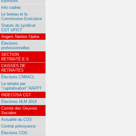
EBANSN
Info cadres
Le bureau et la
Commission Exécutive
Statuts du syndicat
CGT UFICT
Angers Nantes Opéra
Élections
professionnelles
SECTION
RETRAITÉ·E·S
CAISSES DE
RETRAITES
Élections CNRACL
La retraite par
"capitalisation" RAFPT
INDECOSA CGT
Élections HLM 2014
Comité des Oeuvres
Sociales
Actualité du COS
Contrat prévoyance
Élections COS