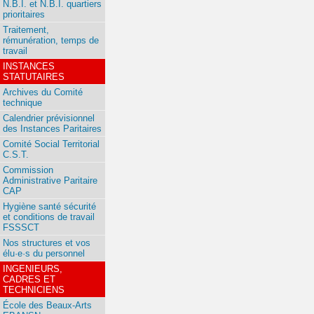
N.B.I. et N.B.I. quartiers
prioritaires
Traitement,
rémunération, temps de
travail
INSTANCES
STATUTAIRES
Archives du Comité
technique
Calendrier prévisionnel
des Instances Paritaires
Comité Social Territorial
C.S.T.
Commission
Administrative Paritaire
CAP
Hygiène santé sécurité
et conditions de travail
FSSSCT
Nos structures et vos
élu·e·s du personnel
INGENIEURS,
CADRES ET
TECHNICIENS
École des Beaux-Arts