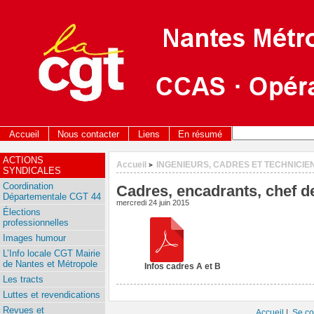
Accueil
Nous contacter
Liens
En résumé
ACTIONS
Accueil
INGENIEURS, CADRES ET TECHNICIE
>
SYNDICALES
Coordination
Cadres, encadrants, chef de 
Départementale CGT 44
mercredi 24 juin 2015
Élections
professionnelles
Images humour
L’Info locale CGT Mairie
de Nantes et Métropole
Infos cadres A et B
Les tracts
Luttes et revendications
Revues et
Accueil
|
Se co