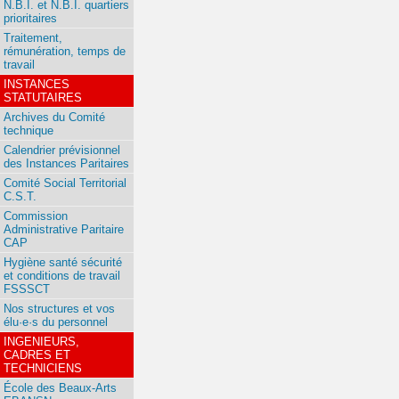
N.B.I. et N.B.I. quartiers
prioritaires
Traitement,
rémunération, temps de
travail
INSTANCES
STATUTAIRES
Archives du Comité
technique
Calendrier prévisionnel
des Instances Paritaires
Comité Social Territorial
C.S.T.
Commission
Administrative Paritaire
CAP
Hygiène santé sécurité
et conditions de travail
FSSSCT
Nos structures et vos
élu·e·s du personnel
INGENIEURS,
CADRES ET
TECHNICIENS
École des Beaux-Arts