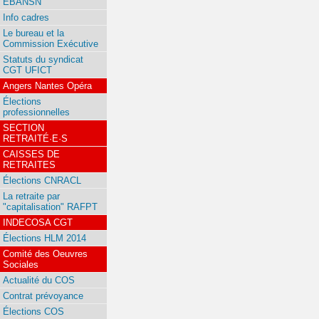
EBANSN
Info cadres
Le bureau et la
Commission Exécutive
Statuts du syndicat
CGT UFICT
Angers Nantes Opéra
Élections
professionnelles
SECTION
RETRAITÉ·E·S
CAISSES DE
RETRAITES
Élections CNRACL
La retraite par
"capitalisation" RAFPT
INDECOSA CGT
Élections HLM 2014
Comité des Oeuvres
Sociales
Actualité du COS
Contrat prévoyance
Élections COS