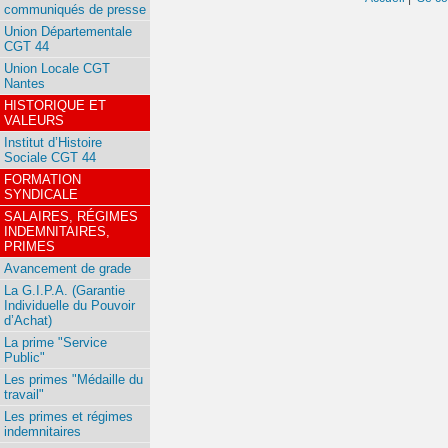
communiqués de presse
Union Départementale
CGT 44
Union Locale CGT
Nantes
HISTORIQUE ET
VALEURS
Institut d’Histoire
Sociale CGT 44
FORMATION
SYNDICALE
SALAIRES, RÉGIMES
INDEMNITAIRES,
PRIMES
Avancement de grade
La G.I.P.A. (Garantie
Individuelle du Pouvoir
d’Achat)
La prime "Service
Public"
Les primes "Médaille du
travail"
Les primes et régimes
indemnitaires