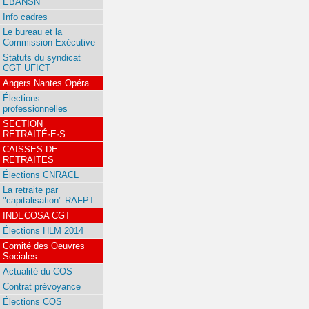
EBANSN
Info cadres
Le bureau et la
Commission Exécutive
Statuts du syndicat
CGT UFICT
Angers Nantes Opéra
Élections
professionnelles
SECTION
RETRAITÉ·E·S
CAISSES DE
RETRAITES
Élections CNRACL
La retraite par
"capitalisation" RAFPT
INDECOSA CGT
Élections HLM 2014
Comité des Oeuvres
Sociales
Actualité du COS
Contrat prévoyance
Élections COS