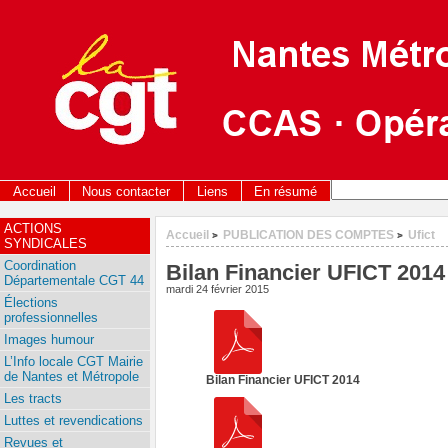
Accueil
Nous contacter
Liens
En résumé
ACTIONS
Accueil
PUBLICATION DES COMPTES
Ufict
>
>
SYNDICALES
Coordination
Bilan Financier UFICT 2014
Départementale CGT 44
mardi 24 février 2015
Élections
professionnelles
Images humour
L’Info locale CGT Mairie
de Nantes et Métropole
Bilan Financier UFICT 2014
Les tracts
Luttes et revendications
Revues et