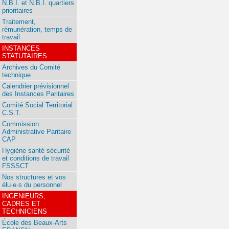
N.B.I. et N.B.I. quartiers
prioritaires
Traitement,
rémunération, temps de
travail
INSTANCES
STATUTAIRES
Archives du Comité
technique
Calendrier prévisionnel
des Instances Paritaires
Comité Social Territorial
C.S.T.
Commission
Administrative Paritaire
CAP
Hygiène santé sécurité
et conditions de travail
FSSSCT
Nos structures et vos
élu·e·s du personnel
INGENIEURS,
CADRES ET
TECHNICIENS
École des Beaux-Arts