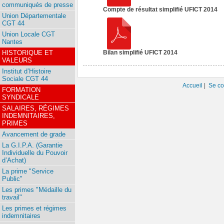
communiqués de presse
Compte de résultat simplifié UFICT 2014
Union Départementale
CGT 44
Union Locale CGT
Nantes
HISTORIQUE ET
Bilan simplifié UFICT 2014
VALEURS
Institut d’Histoire
Sociale CGT 44
Accueil
|
Se co
FORMATION
SYNDICALE
SALAIRES, RÉGIMES
INDEMNITAIRES,
PRIMES
Avancement de grade
La G.I.P.A. (Garantie
Individuelle du Pouvoir
d’Achat)
La prime "Service
Public"
Les primes "Médaille du
travail"
Les primes et régimes
indemnitaires