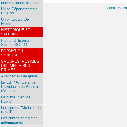
communiqués de presse
Accueil
|
Se co
Union Départementale
CGT 44
Union Locale CGT
Nantes
HISTORIQUE ET
VALEURS
Institut d’Histoire
Sociale CGT 44
FORMATION
SYNDICALE
SALAIRES, RÉGIMES
INDEMNITAIRES,
PRIMES
Avancement de grade
La G.I.P.A. (Garantie
Individuelle du Pouvoir
d’Achat)
La prime "Service
Public"
Les primes "Médaille du
travail"
Les primes et régimes
indemnitaires