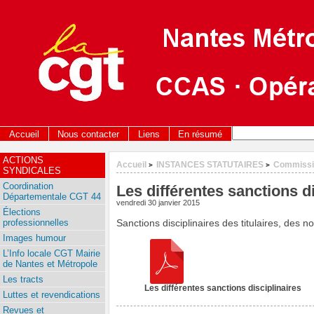
Accueil
Nous contacter
Liens
En résumé
ACTIONS
Accueil
INSTANCES STATUTAIRES
Commissio
>
>
SYNDICALES
Coordination
Les différentes sanctions d
Départementale CGT 44
vendredi 30 janvier 2015
Élections
professionnelles
Sanctions disciplinaires des titulaires, des no
Images humour
L’Info locale CGT Mairie
de Nantes et Métropole
Les tracts
Les différentes sanctions disciplinaires
Luttes et revendications
Revues et