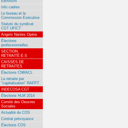
EBANSN
Info cadres
Le bureau et la
Commission Exécutive
Statuts du syndicat
CGT UFICT
Angers Nantes Opéra
Élections
professionnelles
SECTION
RETRAITÉ·E·S
CAISSES DE
RETRAITES
Élections CNRACL
La retraite par
"capitalisation" RAFPT
INDECOSA CGT
Élections HLM 2014
Comité des Oeuvres
Sociales
Actualité du COS
Contrat prévoyance
Élections COS