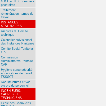
N.B.I. et N.B.I. quartiers
prioritaires
Traitement,
rémunération, temps de
travail
INSTANCES
STATUTAIRES
Archives du Comité
technique
Calendrier prévisionnel
des Instances Paritaires
Comité Social Territorial
C.S.T.
Commission
Administrative Paritaire
CAP
Hygiène santé sécurité
et conditions de travail
FSSSCT
Nos structures et vos
élu·e·s du personnel
INGENIEURS,
CADRES ET
TECHNICIENS
École des Beaux-Arts