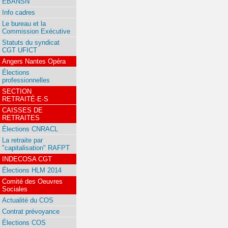
EBANSN
Info cadres
Le bureau et la
Commission Exécutive
Statuts du syndicat
CGT UFICT
Angers Nantes Opéra
Élections
professionnelles
SECTION
RETRAITÉ·E·S
CAISSES DE
RETRAITES
Élections CNRACL
La retraite par
"capitalisation" RAFPT
INDECOSA CGT
Élections HLM 2014
Comité des Oeuvres
Sociales
Actualité du COS
Contrat prévoyance
Élections COS