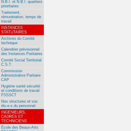
N.B.I. et N.B.I. quartiers
prioritaires
Traitement,
rémunération, temps de
travail
INSTANCES
STATUTAIRES
Archives du Comité
technique
Calendrier prévisionnel
des Instances Paritaires
Comité Social Territorial
C.S.T.
Commission
Administrative Paritaire
CAP
Hygiène santé sécurité
et conditions de travail
FSSSCT
Nos structures et vos
élu·e·s du personnel
INGENIEURS,
CADRES ET
TECHNICIENS
École des Beaux-Arts