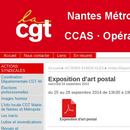
Accueil
Nous contacter
Liens
En résumé
ACTIONS
Accueil
ACTIONS SYNDICALES
Union Dépar
>
>
SYNDICALES
Coordination
Exposition d’art postal
Départementale CGT 44
mercredi 24 septembre 2014
Élections
professionnelles
du 25 au 28 septembre 2014 de 13h30 à 19h
Images humour
L’Info locale CGT Mairie
de Nantes et Métropole
Les tracts
Exposition d’art postal
Luttes et revendications
Revues et