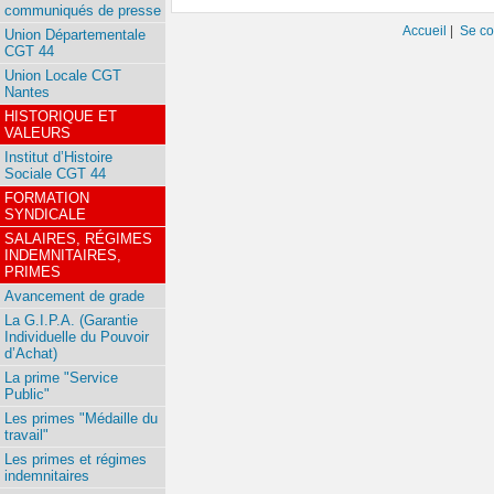
communiqués de presse
Accueil
|
Se co
Union Départementale
CGT 44
Union Locale CGT
Nantes
HISTORIQUE ET
VALEURS
Institut d’Histoire
Sociale CGT 44
FORMATION
SYNDICALE
SALAIRES, RÉGIMES
INDEMNITAIRES,
PRIMES
Avancement de grade
La G.I.P.A. (Garantie
Individuelle du Pouvoir
d’Achat)
La prime "Service
Public"
Les primes "Médaille du
travail"
Les primes et régimes
indemnitaires