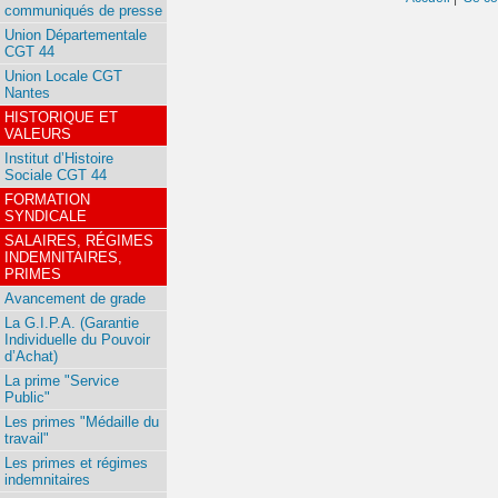
communiqués de presse
Union Départementale
CGT 44
Union Locale CGT
Nantes
HISTORIQUE ET
VALEURS
Institut d’Histoire
Sociale CGT 44
FORMATION
SYNDICALE
SALAIRES, RÉGIMES
INDEMNITAIRES,
PRIMES
Avancement de grade
La G.I.P.A. (Garantie
Individuelle du Pouvoir
d’Achat)
La prime "Service
Public"
Les primes "Médaille du
travail"
Les primes et régimes
indemnitaires