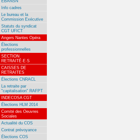
EBANSN
Info cadres
Le bureau et la
Commission Exécutive
Statuts du syndicat
CGT UFICT
Angers Nantes Opéra
Élections
professionnelles
SECTION
RETRAITÉ·E·S
CAISSES DE
RETRAITES
Élections CNRACL
La retraite par
"capitalisation" RAFPT
INDECOSA CGT
Élections HLM 2014
Comité des Oeuvres
Sociales
Actualité du COS
Contrat prévoyance
Élections COS