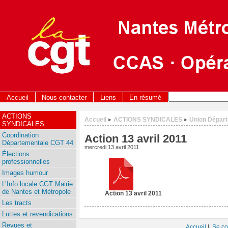
Accueil
Nous contacter
Liens
En résumé
ACTIONS
Accueil
ACTIONS SYNDICALES
Union Dépar
>
>
SYNDICALES
Coordination
Action 13 avril 2011
Départementale CGT 44
mercredi 13 avril 2011
Élections
professionnelles
Images humour
L’Info locale CGT Mairie
de Nantes et Métropole
Action 13 avril 2011
Les tracts
Luttes et revendications
Revues et
Accueil
|
Se co