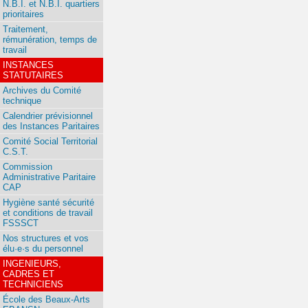
N.B.I. et N.B.I. quartiers
prioritaires
Traitement,
rémunération, temps de
travail
INSTANCES
STATUTAIRES
Archives du Comité
technique
Calendrier prévisionnel
des Instances Paritaires
Comité Social Territorial
C.S.T.
Commission
Administrative Paritaire
CAP
Hygiène santé sécurité
et conditions de travail
FSSSCT
Nos structures et vos
élu·e·s du personnel
INGENIEURS,
CADRES ET
TECHNICIENS
École des Beaux-Arts