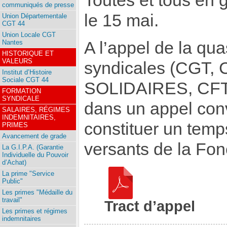
Toutes et tous en g
communiqués de presse
le 15 mai.
Union Départementale
CGT 44
Union Locale CGT
A l’appel de la quas
Nantes
HISTORIQUE ET
VALEURS
syndicales (CGT,
Institut d’Histoire
Sociale CGT 44
SOLIDAIRES, CFTC
FORMATION
SYNDICALE
dans un appel conv
SALAIRES, RÉGIMES
INDEMNITAIRES,
constituer un temps
PRIMES
Avancement de grade
versants de la Fon
La G.I.P.A. (Garantie
Individuelle du Pouvoir
d’Achat)
La prime "Service
Public"
Les primes "Médaille du
travail"
Tract d’appel
Les primes et régimes
indemnitaires