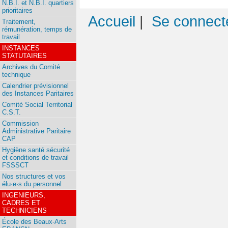
N.B.I. et N.B.I. quartiers
prioritaires
Accueil
|
Se connect
Traitement,
rémunération, temps de
travail
INSTANCES
STATUTAIRES
Archives du Comité
technique
Calendrier prévisionnel
des Instances Paritaires
Comité Social Territorial
C.S.T.
Commission
Administrative Paritaire
CAP
Hygiène santé sécurité
et conditions de travail
FSSSCT
Nos structures et vos
élu·e·s du personnel
INGENIEURS,
CADRES ET
TECHNICIENS
École des Beaux-Arts