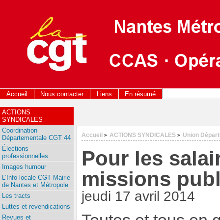
Accueil
Nous contacter
Liens
En résumé
ACTIONS
SYNDICALES
Coordination
Accueil
ACTIONS SYNDICALES
Union Dépar
>
>
Départementale CGT 44
Élections
Pour les salair
professionnelles
Images humour
missions pub
L’Info locale CGT Mairie
de Nantes et Métropole
jeudi 17 avril 2014
Les tracts
Luttes et revendications
Revues et