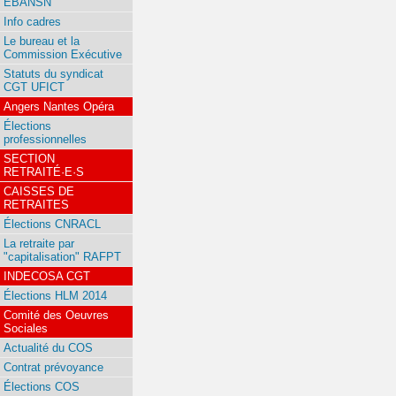
EBANSN
Info cadres
Le bureau et la
Commission Exécutive
Statuts du syndicat
CGT UFICT
Angers Nantes Opéra
Élections
professionnelles
SECTION
RETRAITÉ·E·S
CAISSES DE
RETRAITES
Élections CNRACL
La retraite par
"capitalisation" RAFPT
INDECOSA CGT
Élections HLM 2014
Comité des Oeuvres
Sociales
Actualité du COS
Contrat prévoyance
Élections COS