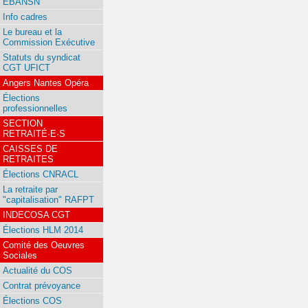
EBANSN
Info cadres
Le bureau et la
Commission Exécutive
Statuts du syndicat
CGT UFICT
Angers Nantes Opéra
Élections
professionnelles
SECTION
RETRAITÉ·E·S
CAISSES DE
RETRAITES
Élections CNRACL
La retraite par
"capitalisation" RAFPT
INDECOSA CGT
Élections HLM 2014
Comité des Oeuvres
Sociales
Actualité du COS
Contrat prévoyance
Élections COS