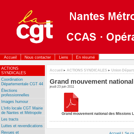
Accueil
Nous contacter
Liens
En résumé
ACTIONS
Accueil
ACTIONS SYNDICALES
Union Dépar
>
>
SYNDICALES
Coordination
Grand mouvement national 
Départementale CGT 44
jeudi 23 juin 2011
Élections
professionnelles
Images humour
L’Info locale CGT Mairie
de Nantes et Métropole
Grand mouvement national des Missions L
Les tracts
Luttes et revendications
Revues et
Accueil
|
Se co