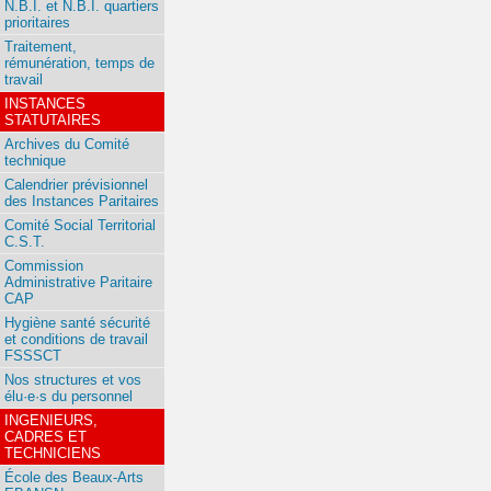
N.B.I. et N.B.I. quartiers
prioritaires
Traitement,
rémunération, temps de
travail
INSTANCES
STATUTAIRES
Archives du Comité
technique
Calendrier prévisionnel
des Instances Paritaires
Comité Social Territorial
C.S.T.
Commission
Administrative Paritaire
CAP
Hygiène santé sécurité
et conditions de travail
FSSSCT
Nos structures et vos
élu·e·s du personnel
INGENIEURS,
CADRES ET
TECHNICIENS
École des Beaux-Arts