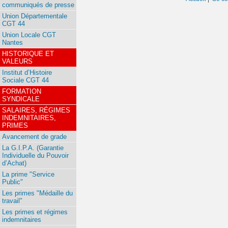
communiqués de presse
Union Départementale
CGT 44
Union Locale CGT
Nantes
HISTORIQUE ET
VALEURS
Institut d’Histoire
Sociale CGT 44
FORMATION
SYNDICALE
SALAIRES, RÉGIMES
INDEMNITAIRES,
PRIMES
Avancement de grade
La G.I.P.A. (Garantie
Individuelle du Pouvoir
d’Achat)
La prime "Service
Public"
Les primes "Médaille du
travail"
Les primes et régimes
indemnitaires